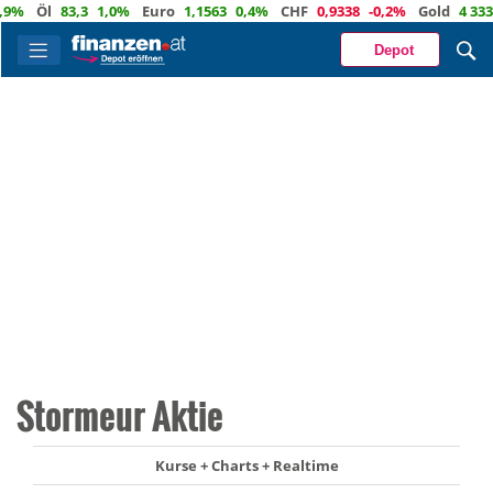
%
Öl
83,3
1,0%
Euro
1,1563
0,4%
CHF
0,9338
-0,2%
Gold
4 333
2,
Depot
Stormeur Aktie
Kurse + Charts + Realtime