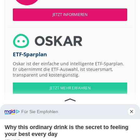
JETZT INFORMIEREN
ETF-Sparplan
Oskar ist der einfache und intelligente ETF-Sparplan.
Er übernimmt die ETF-Auswahl, ist steuersmart,
transparent und kostengünstig.
JETZT MEHR ERFAHREN
Für Sie Empfohlen
Aktien ATX
DAX
EuroStoxx 50
Dow Jones
NASDAQ 100
Nikkei 225
Why this ordinary drink is the secret to feeling
S&P 500
your best every day