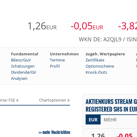
1,26
-0,05
-3,8
EUR
EUR
WKN DE: A2QJL9 / ISI
Fundamental
Unternehmen
zugeh. Wertpapiere
Bilanz/GuV
Termine
Zertifikate
Schätzungen
Profil
Optionsscheine
Dividende/GV
Knock-Outs
Analysen
örse: FSE ∨
Chartoptionen ∨
AKTIENKURS STREAM G
REGISTERED SHS IN EU
EUR
MEHR
mehr Nachrichten
1,26
-0,05