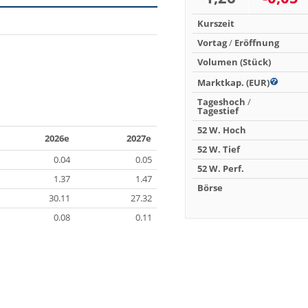
Kurszeit
Vortag
/
Eröffnung
Volumen (Stück)
Marktkap. (EUR)
Tageshoch
/
Tagestief
52 W. Hoch
2026e
2027e
52 W. Tief
0.04
0.05
52 W. Perf.
1.37
1.47
Börse
30.11
27.32
0.08
0.11