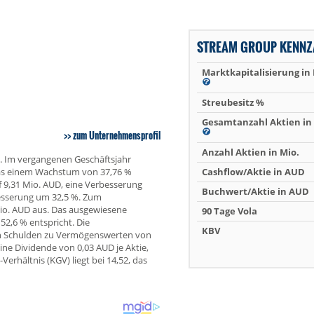
STREAM GROUP KENNZ
Marktkapitalisierung in
Streubesitz %
Gesamtanzahl Aktien in 
zum Unternehmensprofil
Anzahl Aktien in Mio.
. Im vergangenen Geschäftsjahr
was einem Wachstum von 37,76 %
Cashflow/Aktie in AUD
f 9,31 Mio. AUD, eine Verbesserung
Buchwert/Aktie in AUD
besserung um 32,5 %. Zum
io. AUD aus. Das ausgewiesene
90 Tage Vola
52,6 % entspricht. Die
KBV
on Schulden zu Vermögenswerten von
ne Dividende von 0,03 AUD je Aktie,
erhältnis (KGV) liegt bei 14,52, das