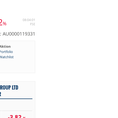
2
08:04:01
%
FSE
N: AU0000119331
Aktion
Portfolio
Watchlist
ROUP LTD
R
-3,82