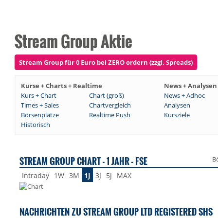
Stream Group Aktie
Stream Group für 0 Euro bei ZERO ordern (zzgl. Spreads)
Kurse + Charts + Realtime
News + Analysen
Kurs + Chart
Chart (groß)
News + Adhoc
Times + Sales
Chartvergleich
Analysen
Börsenplätze
Realtime Push
Kursziele
Historisch
STREAM GROUP CHART - 1 JAHR - FSE
B
Intraday
1W
3M
1J
3J
5J
MAX
NACHRICHTEN ZU STREAM GROUP LTD REGISTERED SHS