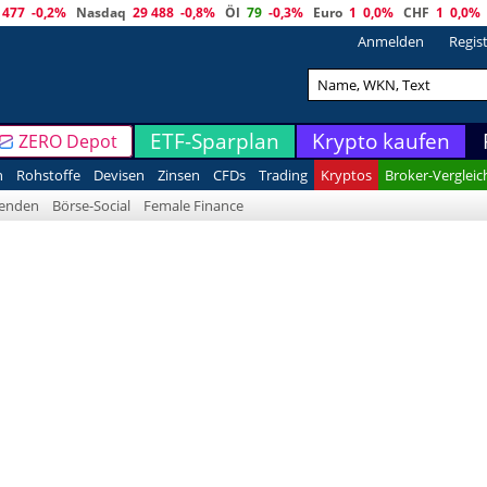
 477
-0,2%
Nasdaq
29 488
-0,8%
Öl
79
-0,3%
Euro
1
0,0%
CHF
1
0,0%
Anmelden
Regis
ETF-Sparplan
Krypto kaufen
ZERO Depot
n
Rohstoffe
Devisen
Zinsen
CFDs
Trading
Kryptos
Broker-Vergleic
denden
Börse-Social
Female Finance