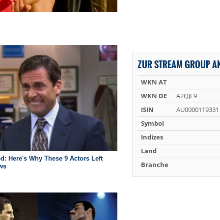
ZUR STREAM GROUP AK
WKN AT
WKN DE
A2QJL9
ISIN
AU0000119331
Symbol
Indizes
Land
Branche