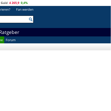
Gold
4 265,9
0,4%
trieren?
Fan werden
Ratgeber
he
Forum