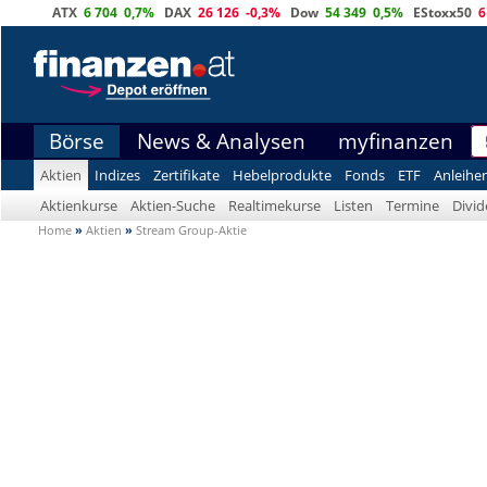
ATX
6 704
0,7%
DAX
26 126
-0,3%
Dow
54 349
0,5%
EStoxx50
6
Börse
News & Analysen
myfinanzen
Aktien
Indizes
Zertifikate
Hebelprodukte
Fonds
ETF
Anleihe
Aktienkurse
Aktien-Suche
Realtimekurse
Listen
Termine
Divi
Home
»
Aktien
»
Stream Group-Aktie