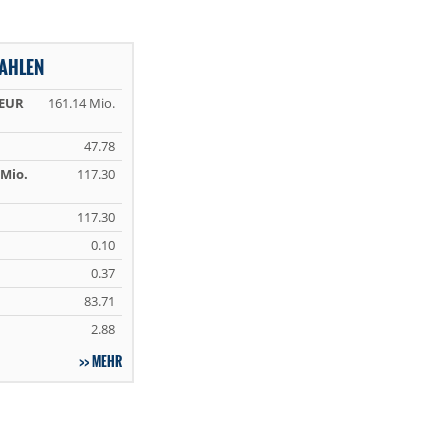
AHLEN
 EUR
161.14 Mio.
47.78
Mio.
117.30
117.30
0.10
0.37
83.71
2.88
MEHR