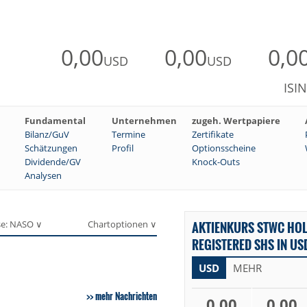
0,00
0,00
0,0
USD
USD
ISI
Fundamental
Unternehmen
zugeh. Wertpapiere
Bilanz/GuV
Termine
Zertifikate
Schätzungen
Profil
Optionsscheine
Dividende/GV
Knock-Outs
Analysen
se: NASO ∨
Chartoptionen ∨
AKTIENKURS STWC HOL
REGISTERED SHS IN US
USD
MEHR
mehr Nachrichten
0,00
0,00