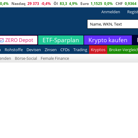
0,4%
Nasdaq
29 373
-0,4%
Öl
83,3
4,9%
Euro
1,1525
0,0%
CHF
0,9364
Anmelden
Regis
ETF-Sparplan
Krypto kaufen
ZERO Depot
n
Rohstoffe
Devisen
Zinsen
CFDs
Trading
Kryptos
Broker-Vergleic
denden
Börse-Social
Female Finance