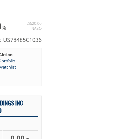
0
23:20:00
%
NASO
N: US78485C1036
Aktion
Portfolio
Watchlist
DINGS INC
D
0,00