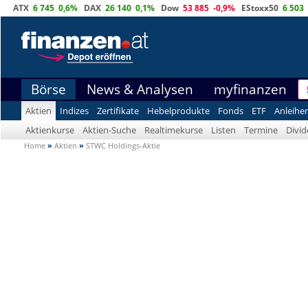
ATX
6 745
0,6%
DAX
26 140
0,1%
Dow
53 885
-0,9%
EStoxx50
6 503
Börse
News & Analysen
myfinanzen
Aktien
Indizes
Zertifikate
Hebelprodukte
Fonds
ETF
Anleihe
Aktienkurse
Aktien-Suche
Realtimekurse
Listen
Termine
Divi
Home
»
Aktien
»
STWC Holdings-Aktie