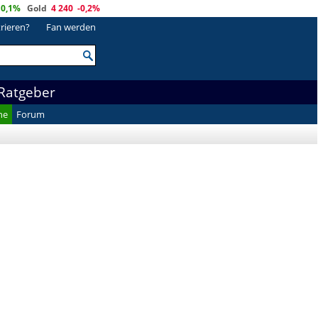
0,1%
Gold
4 240
-0,2%
trieren?
Fan werden
Ratgeber
he
Forum