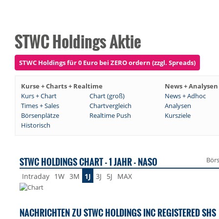
STWC Holdings Aktie
STWC Holdings für 0 Euro bei ZERO ordern (zzgl. Spreads)
Kurse + Charts + Realtime
News + Analysen
Kurs + Chart
Chart (groß)
News + Adhoc
Times + Sales
Chartvergleich
Analysen
Börsenplätze
Realtime Push
Kursziele
Historisch
STWC HOLDINGS CHART - 1 JAHR - NASO
Bör
Intraday
1W
3M
1J
3J
5J
MAX
NACHRICHTEN ZU STWC HOLDINGS INC REGISTERED SHS