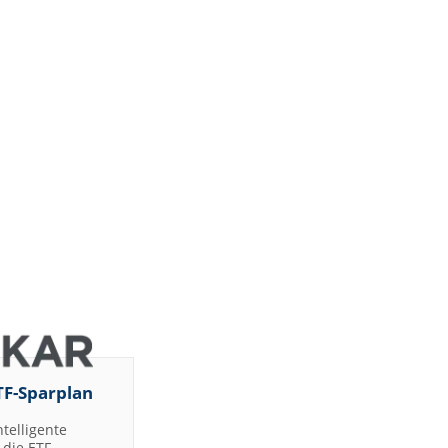
TF-Sparplan
ntelligente
die ETF-