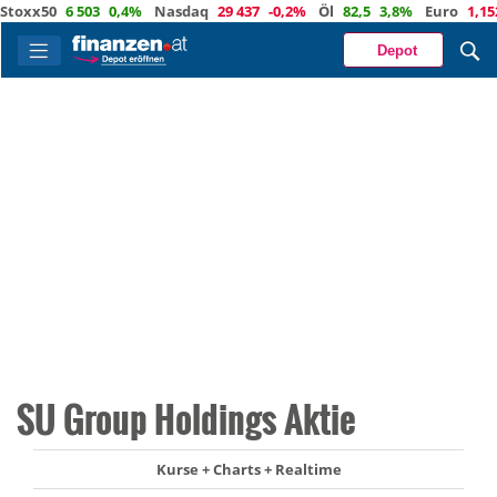
xx50
6 503
0,4%
Nasdaq
29 437
-0,2%
Öl
82,5
3,8%
Euro
1,1522
Depot
SU Group Holdings Aktie
Kurse + Charts + Realtime