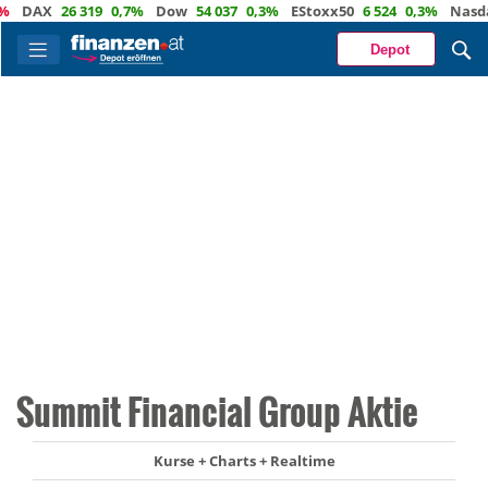
DAX
26 319
0,7%
Dow
54 037
0,3%
EStoxx50
6 524
0,3%
Nasdaq
Depot
Summit Financial Group Aktie
Kurse + Charts + Realtime