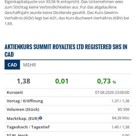
Eigenkapitalquote von 93,56 % entspricht. Das Unternehmen wies
zum Stichtag keine Verbindlichkeiten aus. Für das abgelaufene
Geschäftsjahr wurde keine Dividende gezahlt. Das Kurs-Gewinn-
Verhältnis (KGV) liegt bei 4,01, das Kurs-Buchwert-Verhältnis (KBV) bei
1,69.
AKTIENKURS SUMMIT ROYALTIES LTD REGISTERED SHS IN
CAD
CAD
MEHR
1,38
0,01
0,73
%
Kurszeit
07.08.2026 23:00:00
Vortag
/
Eröffnung
1,37 / 1,38
Volumen (Stück)
85 599
84,39 Mio
Marktkap. (EUR)
Tageshoch
/
Tagestief
1,40 / 1,38
52 W. Hoch
0,00