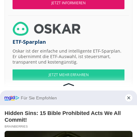
JETZT INFORMIEREN
ETF-Sparplan
Oskar ist der einfache und intelligente ETF-Sparplan.
Er übernimmt die ETF-Auswahl, ist steuersmart,
transparent und kostengünstig.
JETZT MEHR ERFAHREN
Für Sie Empfohlen
Aktien ATX
DAX
EuroStoxx 50
Dow Jones
NASDAQ 100
Nikkei 225
Hidden Sins: 15 Bible Prohibited Acts We All
S&P 500
Commit!
BRAINBERRIES
Weitere Aktien:
Bain Capital GSS Investment a
Literacy Capital
Tml Commercial