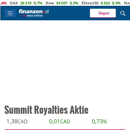
DAX
26 319
0,7%
Dow
54 037
0,3%
EStoxx50
6 524
0,3%
Nasdaq
Depot
Summit Royalties Aktie
1,38
0,01
0,73
CAD
CAD
%