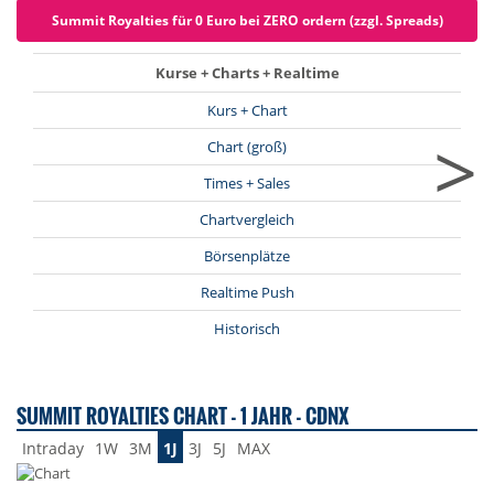
Summit Royalties für 0 Euro bei ZERO ordern (zzgl. Spreads)
Kurse + Charts + Realtime
Kurs + Chart
>
Chart (groß)
Times + Sales
Chartvergleich
Börsenplätze
Realtime Push
Historisch
SUMMIT ROYALTIES CHART - 1 JAHR - CDNX
Intraday
1W
3M
1J
3J
5J
MAX