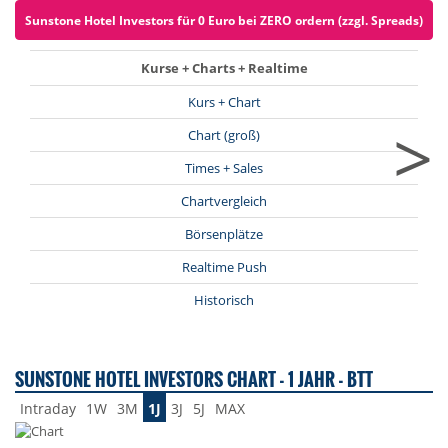
Sunstone Hotel Investors für 0 Euro bei ZERO ordern (zzgl. Spreads)
Kurse + Charts + Realtime
Kurs + Chart
>
Chart (groß)
Times + Sales
Chartvergleich
Börsenplätze
Realtime Push
Historisch
SUNSTONE HOTEL INVESTORS CHART - 1 JAHR - BTT
Intraday
1W
3M
1J
3J
5J
MAX