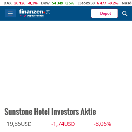
AX
26 126
-0,3%
Dow
54 349
0,5%
EStoxx50
6 477
-0,2%
Nasdaq
2
Depot
Sunstone Hotel Investors Aktie
19,85
-1,74
-8,06
USD
USD
%