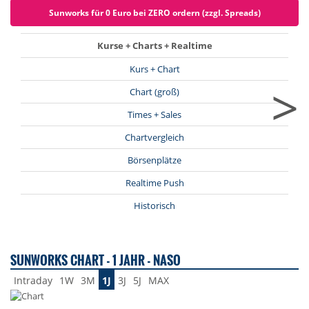
Sunworks für 0 Euro bei ZERO ordern (zzgl. Spreads)
Kurse + Charts + Realtime
Kurs + Chart
>
Chart (groß)
Times + Sales
Chartvergleich
Börsenplätze
Realtime Push
Historisch
SUNWORKS CHART - 1 JAHR - NASO
Intraday
1W
3M
1J
3J
5J
MAX