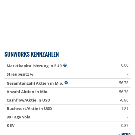
SUNWORKS KENNZAHLEN
0.00
Marktkapitalisierung in EUR
Streubesitz %
-
56.78
Gesamtanzahl Aktien in Mio.
Anzahl Aktien in Mio.
56.78
Cashflow/Aktie in USD
-0.86
Buchwert/Aktie in USD
1.81
90 Tage Vola
-
KBV
0.87