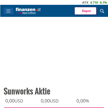
ATX
6 710
0,1%
DA
Depot
Sunworks Aktie
0,00
0,00
0,00
USD
USD
%