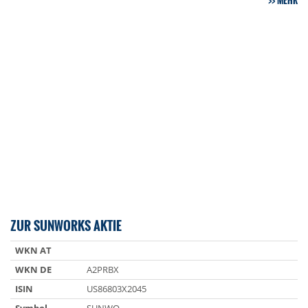
MEHR
ZUR SUNWORKS AKTIE
WKN AT
WKN DE
A2PRBX
ISIN
US86803X2045