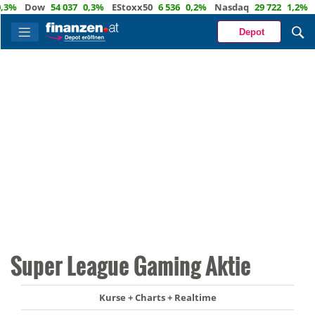
%
Dow
54 037
0,3%
EStoxx50
6 536
0,2%
Nasdaq
29 722
1,2%
Öl
Depot
Super League Gaming Aktie
Kurse + Charts + Realtime