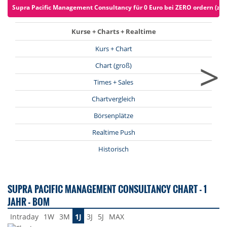
Supra Pacific Management Consultancy für 0 Euro bei ZERO ordern (zzgl
Kurse + Charts + Realtime
Kurs + Chart
>
Chart (groß)
Times + Sales
Chartvergleich
Börsenplätze
Realtime Push
Historisch
SUPRA PACIFIC MANAGEMENT CONSULTANCY CHART - 1
JAHR - BOM
Intraday
1W
3M
1J
3J
5J
MAX