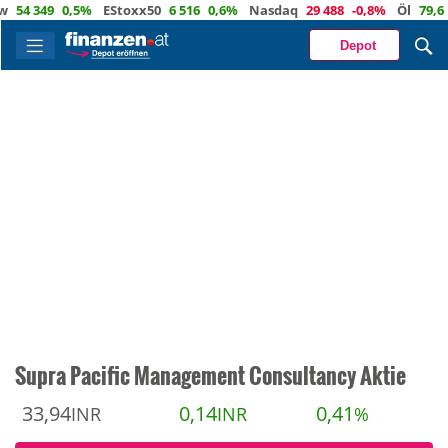
 349
0,5%
EStoxx50
6 516
0,6%
Nasdaq
29 488
-0,8%
Öl
79,6
0,2
Depot
Supra Pacific Management Consultancy Aktie
33,94
0,14
0,41
INR
INR
%