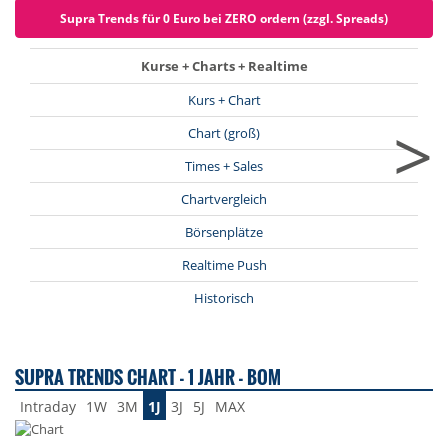
Supra Trends für 0 Euro bei ZERO ordern (zzgl. Spreads)
Kurse + Charts + Realtime
Kurs + Chart
>
Chart (groß)
Times + Sales
Chartvergleich
Börsenplätze
Realtime Push
Historisch
SUPRA TRENDS CHART - 1 JAHR - BOM
Intraday
1W
3M
1J
3J
5J
MAX