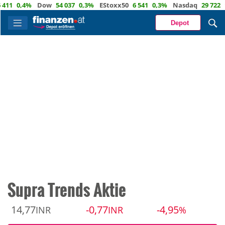
0,4%
Dow
54 037
0,3%
EStoxx50
6 541
0,3%
Nasdaq
29 722
1,2
Depot
Supra Trends Aktie
14,77
-0,77
-4,95
INR
INR
%