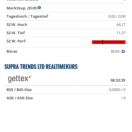
Marktkap. (EUR)
Tageshoch
/
Tagestief
0,00 / 0,00
52 W. Hoch
44,27
52 W. Tief
11,37
52 W. Perf.
Börse
BOM
SUPRA TRENDS LTD REALTIMEKURS
08:32:35
BID / BID-Size
0.0000 / 0
ASK / ASK-Size
/ 0