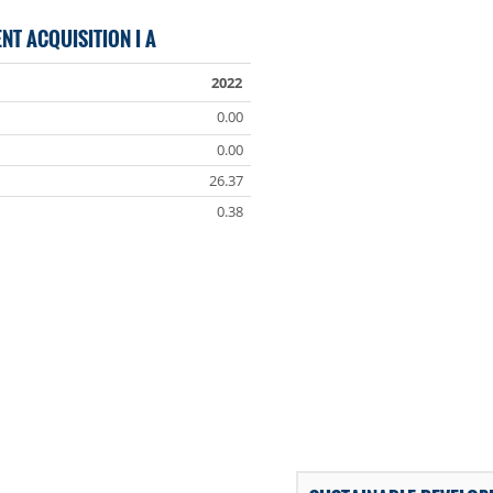
T ACQUISITION I A
2022
0.00
0.00
26.37
0.38