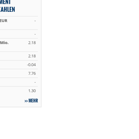
MENT
ZAHLEN
 EUR
-
-
Mio.
2.18
2.18
-0.04
7.76
-
1.30
MEHR