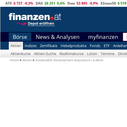
ATX
6 727
-0,3%
DAX
26 251
0,4%
Dow
53 885
-0,9%
EStoxx50
6 519
Börse
News & Analysen
myfinanzen
Aktien
Indizes
Zertifikate
Hebelprodukte
Fonds
ETF
Anleihe
Aktienkurse
Aktien-Suche
Realtimekurse
Listen
Termine
Divi
Home
»
Aktien
»
Sustainable Development Acquisition I a-Aktie