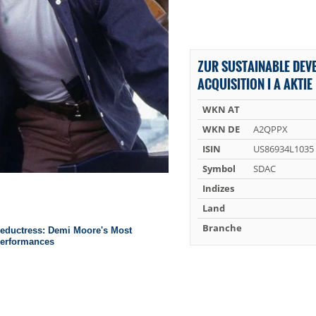
ZUR SUSTAINABLE DEV
ACQUISITION I A AKTIE
WKN AT
WKN DE
A2QPPX
ISIN
US86934L1035
Symbol
SDAC
Indizes
Land
Branche