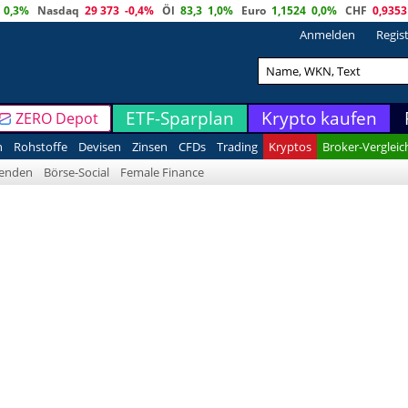
0,3%
Nasdaq
29 373
-0,4%
Öl
83,3
1,0%
Euro
1,1524
0,0%
CHF
0,9353
Anmelden
Regis
ETF-Sparplan
Krypto kaufen
ZERO Depot
n
Rohstoffe
Devisen
Zinsen
CFDs
Trading
Kryptos
Broker-Vergleic
denden
Börse-Social
Female Finance