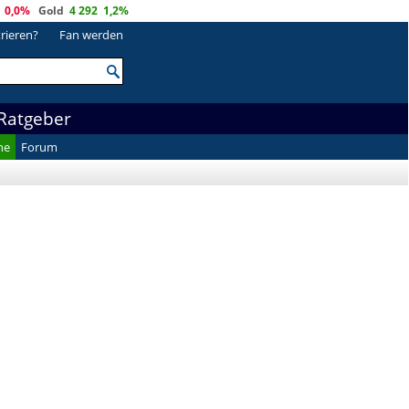
0,0%
Gold
4 292
1,2%
trieren?
Fan werden
Ratgeber
he
Forum