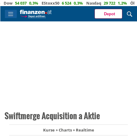
ow
54 037
0,3%
EStoxx50
6 524
0,3%
Nasdaq
29 722
1,2%
Öl
82,1
Depot
Swiftmerge Acquisition a Aktie
Kurse + Charts + Realtime