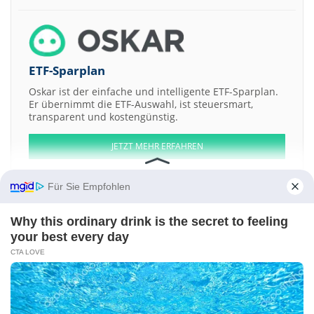
ETF-Sparplan
Oskar ist der einfache und intelligente ETF-Sparplan.
Er übernimmt die ETF-Auswahl, ist steuersmart,
transparent und kostengünstig.
JETZT MEHR ERFAHREN
Für Sie Empfohlen
Why this ordinary drink is the secret to feeling
Aktien ATX
DAX
EuroStoxx 50
Dow Jones
NASDAQ 100
Nikkei 225
your best every day
S&P 500
CTA LOVE
Weitere Aktien:
MEGAKRAN Nyrt. Registered Shs
Medibio
Vandor Real Estate SOCIMI
SAU Registered Shs
Darktrace
Apple
Kontakt
-
Impressum
-
Werbung
-
Barrierefreiheit