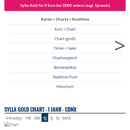
Sylla Gold für 0 Euro bei ZERO ordern (zzgl. Spreads)
Kurse + Charts + Realtime
Kurs + Chart
>
Chart (groß)
Times + Sales
Chartvergleich
Börsenplätze
Realtime Push
Historisch
SYLLA GOLD CHART - 1 JAHR - CDNX
Intraday
1W
3M
1J
3J
5J
MAX