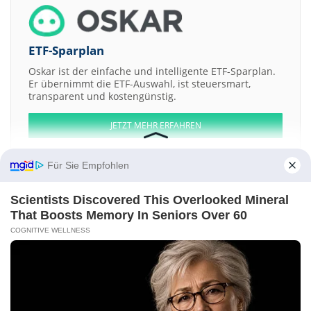
ETF-Sparplan
Oskar ist der einfache und intelligente ETF-Sparplan.
Er übernimmt die ETF-Auswahl, ist steuersmart,
transparent und kostengünstig.
JETZT MEHR ERFAHREN
Für Sie Empfohlen
Scientists Discovered This Overlooked Mineral
Aktien ATX
DAX
EuroStoxx 50
Dow Jones
NASDAQ 100
Nikkei 225
That Boosts Memory In Seniors Over 60
S&P 500
COGNITIVE WELLNESS
Weitere Aktien:
Holly Street Capital
TPP-Bobov Dol AD Registered Shs
AuKing Mining
Pacgold
CANNABOTECH
Kontakt
-
Impressum
-
Werbung
-
Barrierefreiheit
Sitemap
-
Datenschutz
-
Disclaimer
-
AGB
-
Privatsphäre-Einstellungen