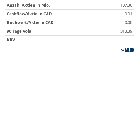
Anzahl Aktien in Mio.
107.30
Cashflow/Aktie in CAD
-0.01
Buchwert/Aktie in CAD
0.00
90 Tage Vola
313.39
KBV
-
MEHR