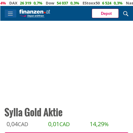
DAX
26 319
0,7%
Dow
54 037
0,3%
EStoxx50
6 524
0,3%
Nasdaq
Depot
Sylla Gold Aktie
0,04
0,01
14,29
CAD
CAD
%