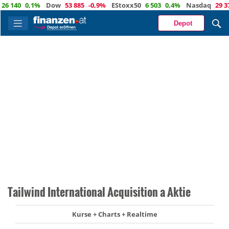
140
0,1%
Dow
53 885
-0,9%
EStoxx50
6 503
0,4%
Nasdaq
29 373
-
Depot
Tailwind International Acquisition a Aktie
Kurse + Charts + Realtime