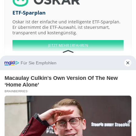
ETF-Sparplan
Oskar ist der einfache und intelligente ETF-Sparplan.
Er übernimmt die ETF-Auswahl, ist steuersmart,
transparent und kostengünstig.
JETZT MEHR ERFAHREN
Für Sie Empfohlen
Macaulay Culkin's Own Version Of The New
Aktien ATX
DAX
EuroStoxx 50
Dow Jones
NASDAQ 100
Nikkei 225
‘Home Alone’
S&P 500
BRAINBERRIES
Weitere Aktien:
Star Royalties
Mad Paws Holdings
Shikino High-Tech
Ceres Power
Holdings
Dune Acquisition a
Kontakt
-
Impressum
-
Werbung
-
Barrierefreiheit
Sitemap
-
Datenschutz
-
Disclaimer
-
AGB
-
Privatsphäre-Einstellungen