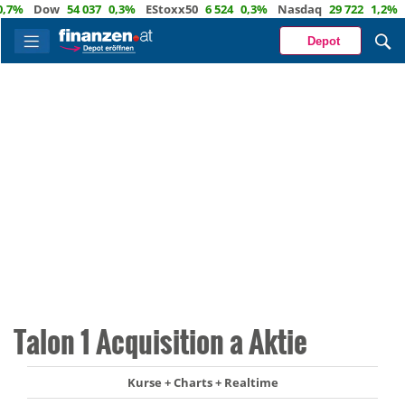
%
Dow
54 037
0,3%
EStoxx50
6 524
0,3%
Nasdaq
29 722
1,2%
Öl
Depot
Talon 1 Acquisition a Aktie
Kurse + Charts + Realtime