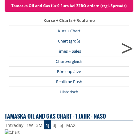
Tamaska Oil and Gas für 0 Euro bei ZERO ordern (zzgl. Spreads)
Kurse + Charts + Realtime
Kurs + Chart
>
Chart (groß)
Times + Sales
Chartvergleich
Börsenplätze
Realtime Push
Historisch
TAMASKA OIL AND GAS CHART - 1 JAHR - NASO
Intraday
1W
3M
1J
3J
5J
MAX