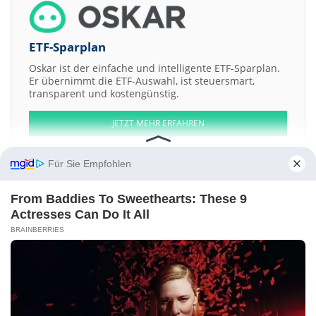
ETF-Sparplan
Oskar ist der einfache und intelligente ETF-Sparplan.
Er übernimmt die ETF-Auswahl, ist steuersmart,
transparent und kostengünstig.
JETZT MEHR ERFAHREN
Für Sie Empfohlen
From Baddies To Sweethearts: These 9
Aktien ATX
DAX
EuroStoxx 50
Dow Jones
NASDAQ 100
Nikkei 225
Actresses Can Do It All
S&P 500
BRAINBERRIES
Weitere Aktien:
International Petroleum
NuWorld Solutions
RUE DU COMMERCE
Martina Minerals
TAO Minerals
Kontakt
-
Impressum
-
Werbung
-
Barrierefreiheit
Sitemap
-
Datenschutz
-
Disclaimer
-
AGB
-
Privatsphäre-Einstellungen