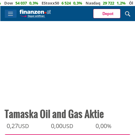
ow
54 037
0,3%
EStoxx50
6 524
0,3%
Nasdaq
29 722
1,2%
Öl
82,1
Depot
Tamaska Oil and Gas Aktie
0,27
0,00
0,00
USD
USD
%