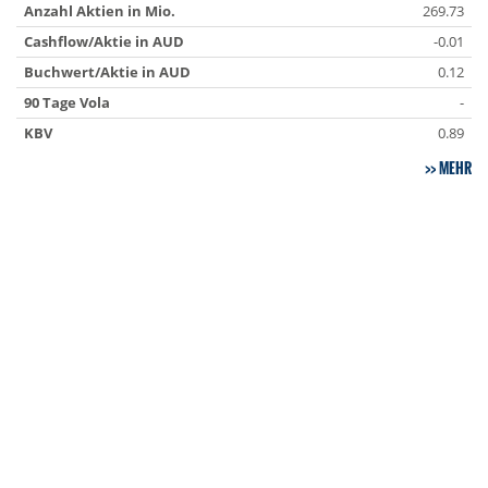
Anzahl Aktien in Mio.
269.73
Cashflow/Aktie in AUD
-0.01
Buchwert/Aktie in AUD
0.12
90 Tage Vola
-
KBV
0.89
MEHR