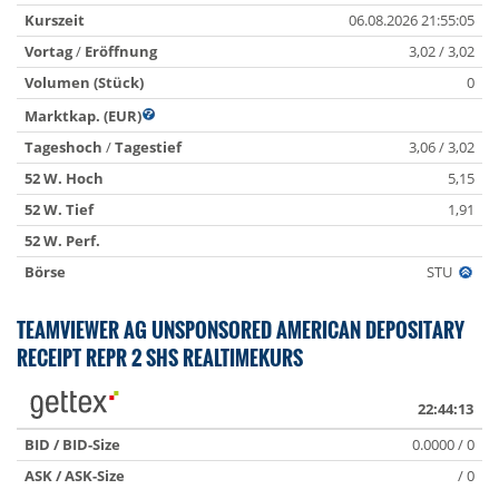
Kurszeit
06.08.2026 21:55:05
Vortag
/
Eröffnung
3,02 / 3,02
Volumen (Stück)
0
Marktkap. (EUR)
Tageshoch
/
Tagestief
3,06 / 3,02
52 W. Hoch
5,15
52 W. Tief
1,91
52 W. Perf.
Börse
STU
TEAMVIEWER AG UNSPONSORED AMERICAN DEPOSITARY
RECEIPT REPR 2 SHS REALTIMEKURS
22:44:13
BID / BID-Size
0.0000 / 0
ASK / ASK-Size
/ 0