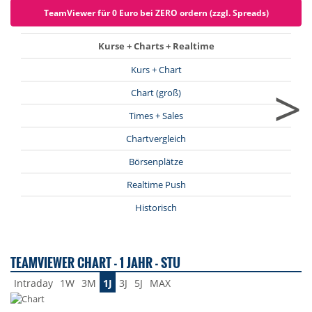
TeamViewer für 0 Euro bei ZERO ordern (zzgl. Spreads)
Kurse + Charts + Realtime
Kurs + Chart
>
Chart (groß)
Times + Sales
Chartvergleich
Börsenplätze
Realtime Push
Historisch
TEAMVIEWER CHART - 1 JAHR - STU
Intraday
1W
3M
1J
3J
5J
MAX