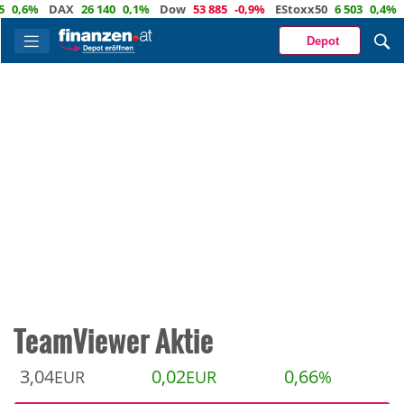
6%
DAX
26 140
0,1%
Dow
53 885
-0,9%
EStoxx50
6 503
0,4%
Nas
Depot
TeamViewer Aktie
3,04
0,02
0,66
EUR
EUR
%