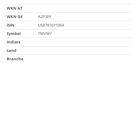
WKN AT
WKN DE
A2P3PF
ISIN
US87816Y1064
Symbol
TMVWY
Indizes
Land
Branche