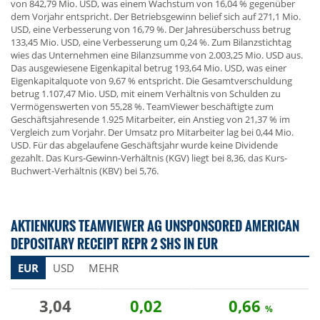
von 842,79 Mio. USD, was einem Wachstum von 16,04 % gegenüber
dem Vorjahr entspricht. Der Betriebsgewinn belief sich auf 271,1 Mio.
USD, eine Verbesserung von 16,79 %. Der Jahresüberschuss betrug
133,45 Mio. USD, eine Verbesserung um 0,24 %. Zum Bilanzstichtag
wies das Unternehmen eine Bilanzsumme von 2.003,25 Mio. USD aus.
Das ausgewiesene Eigenkapital betrug 193,64 Mio. USD, was einer
Eigenkapitalquote von 9,67 % entspricht. Die Gesamtverschuldung
betrug 1.107,47 Mio. USD, mit einem Verhältnis von Schulden zu
Vermögenswerten von 55,28 %. TeamViewer beschäftigte zum
Geschäftsjahresende 1.925 Mitarbeiter, ein Anstieg von 21,37 % im
Vergleich zum Vorjahr. Der Umsatz pro Mitarbeiter lag bei 0,44 Mio.
USD. Für das abgelaufene Geschäftsjahr wurde keine Dividende
gezahlt. Das Kurs-Gewinn-Verhältnis (KGV) liegt bei 8,36, das Kurs-
Buchwert-Verhältnis (KBV) bei 5,76.
AKTIENKURS TEAMVIEWER AG UNSPONSORED AMERICAN
DEPOSITARY RECEIPT REPR 2 SHS IN EUR
EUR
USD
MEHR
3,04
0,02
0,66
%