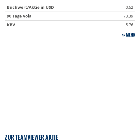
Buchwert/Aktie in USD
0.62
90 Tage Vola
73.39
KBV
5.76
MEHR
ZUR TEAMVIEWER AKTIE