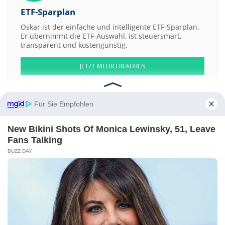
ETF-Sparplan
Oskar ist der einfache und intelligente ETF-Sparplan.
Er übernimmt die ETF-Auswahl, ist steuersmart,
transparent und kostengünstig.
JETZT MEHR ERFAHREN
Für Sie Empfohlen
Aktien ATX
DAX
EuroStoxx 50
Dow Jones
NASDAQ 100
Nikkei 225
New Bikini Shots Of Monica Lewinsky, 51, Leave
S&P 500
Fans Talking
BUZZ DAY
Weitere Aktien:
Black Diamond Therapeutics
Grapefruit USA
Fresenius Medical Care
Double Bond Pharmaceutical International AB Registered b
Option
Care Health
Kontakt
-
Impressum
-
Werbung
-
Barrierefreiheit
Sitemap
-
Datenschutz
-
Disclaimer
-
AGB
-
Privatsphäre-Einstellungen