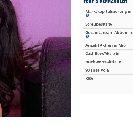
PERP B KENNZAHLEN
Marktkapitalisierung in
Streubesitz %
Gesamtanzahl Aktien in 
Anzahl Aktien in Mio.
Cashflow/Aktie in
Buchwert/Aktie in
90 Tage Vola
KBV