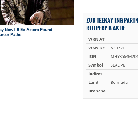
ZUR TEEKAY LNG PARTN
RED PERP B AKTIE
WKN AT
WKN DE
A2H52F
ISIN
MHY8564M204
Symbol
SEAL.PB
Indizes
Land
Bermuda
Branche