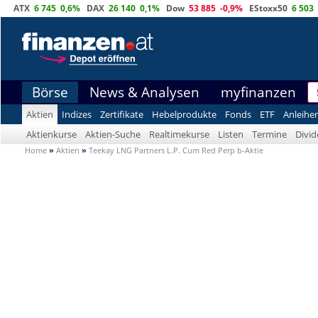
ATX
6 745
0,6%
DAX
26 140
0,1%
Dow
53 885
-0,9%
EStoxx50
6 503
Börse
News & Analysen
myfinanzen
Aktien
Indizes
Zertifikate
Hebelprodukte
Fonds
ETF
Anleihe
Aktienkurse
Aktien-Suche
Realtimekurse
Listen
Termine
Divi
Home
»
Aktien
»
Teekay LNG Partners L.P. Cum Red Perp b-Aktie