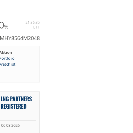
0
21:36:35
%
BTT
: MHY8564M2048
Aktion
Portfolio
Watchlist
 LNG PARTNERS
D REGISTERED
06.08.2026