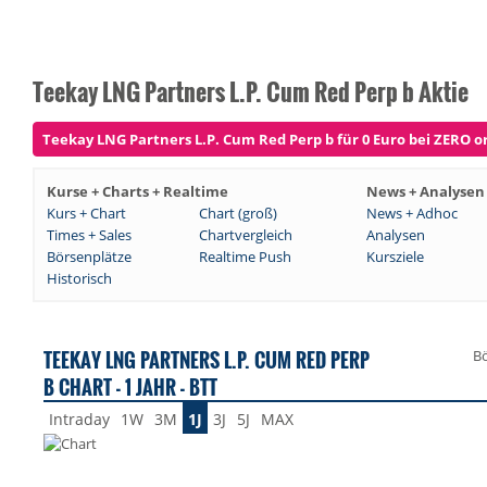
Teekay LNG Partners L.P. Cum Red Perp b Aktie
Teekay LNG Partners L.P. Cum Red Perp b für 0 Euro bei ZERO or
Kurse + Charts + Realtime
News + Analysen
Kurs + Chart
Chart (groß)
News + Adhoc
Times + Sales
Chartvergleich
Analysen
Börsenplätze
Realtime Push
Kursziele
Historisch
TEEKAY LNG PARTNERS L.P. CUM RED PERP
Bö
B CHART - 1 JAHR - BTT
Intraday
1W
3M
1J
3J
5J
MAX