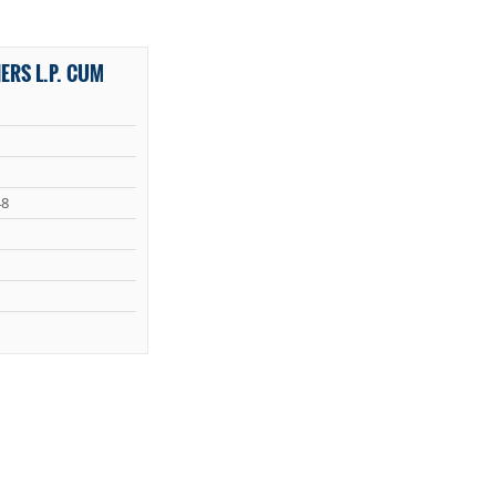
ERS L.P. CUM
8