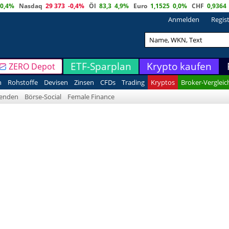
0,4%
Nasdaq
29 373
-0,4%
Öl
83,3
4,9%
Euro
1,1525
0,0%
CHF
0,9364
Anmelden
Regis
ETF-Sparplan
Krypto kaufen
ZERO Depot
n
Rohstoffe
Devisen
Zinsen
CFDs
Trading
Kryptos
Broker-Vergleic
denden
Börse-Social
Female Finance