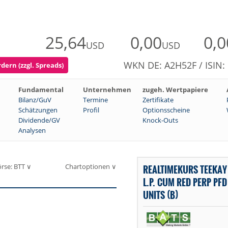
25,64
0,00
0,0
USD
USD
WKN DE: A2H52F / ISIN
dern (zzgl. Spreads)
Fundamental
Unternehmen
zugeh. Wertpapiere
Bilanz/GuV
Termine
Zertifikate
Schätzungen
Profil
Optionsscheine
Dividende/GV
Knock-Outs
Analysen
rse: BTT ∨
Chartoptionen ∨
REALTIMEKURS TEEKAY
L.P. CUM RED PERP PF
UNITS (B)