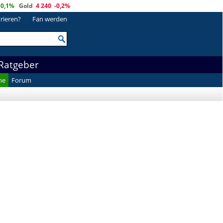
0,1%
Gold
4 240
-0,2%
trieren?
Fan werden
Ratgeber
he
Forum