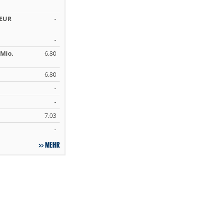
 EUR
-
-
Mio.
6.80
6.80
-
-
7.03
-
MEHR