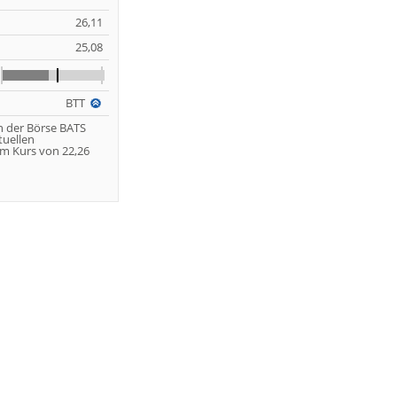
26,11
25,08
BTT
n der Börse BATS
tuellen
m Kurs von 22,26