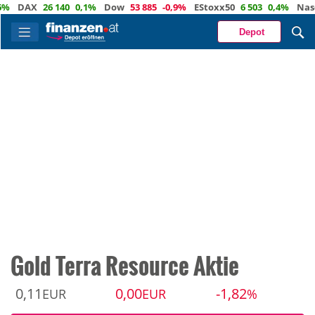
DAX
26 140
0,1%
Dow
53 885
-0,9%
EStoxx50
6 503
0,4%
Nasdaq
Depot
Gold Terra Resource Aktie
0,11
0,00
-1,82
EUR
EUR
%