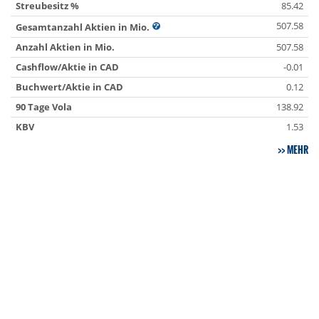
Streubesitz %
85.42
507.58
Gesamtanzahl Aktien in Mio.
Anzahl Aktien in Mio.
507.58
Cashflow/Aktie in CAD
-0.01
Buchwert/Aktie in CAD
0.12
90 Tage Vola
138.92
KBV
1.53
MEHR