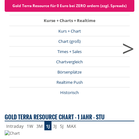
Gold Terra Resource für 0 Euro bei ZERO ordern (zzgl. Spreads)
Kurse + Charts + Realtime
Kurs + Chart
>
Chart (groß)
Times + Sales
Chartvergleich
Börsenplätze
Realtime Push
Historisch
GOLD TERRA RESOURCE CHART - 1 JAHR - STU
Intraday
1W
3M
1J
3J
5J
MAX