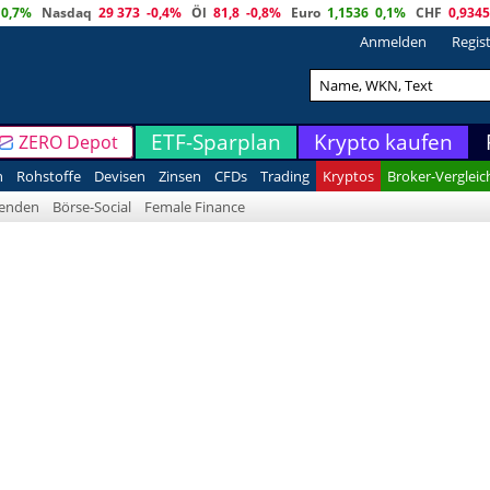
0,7%
Nasdaq
29 373
-0,4%
Öl
81,8
-0,8%
Euro
1,1536
0,1%
CHF
0,9345
Anmelden
Regis
ETF-Sparplan
Krypto kaufen
ZERO Depot
n
Rohstoffe
Devisen
Zinsen
CFDs
Trading
Kryptos
Broker-Vergleic
denden
Börse-Social
Female Finance