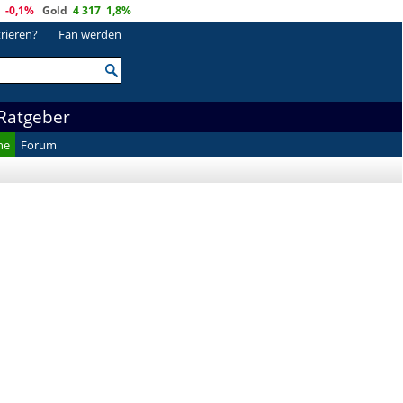
-0,1%
Gold
4 317
1,8%
trieren?
Fan werden
Ratgeber
he
Forum