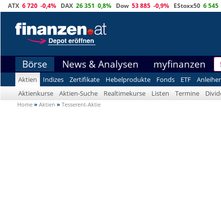
ATX
6 720
-0,4%
DAX
26 351
0,8%
Dow
53 885
-0,9%
EStoxx50
6 545
Börse
News & Analysen
myfinanzen
Aktien
Indizes
Zertifikate
Hebelprodukte
Fonds
ETF
Anleihe
Aktienkurse
Aktien-Suche
Realtimekurse
Listen
Termine
Divi
Home
»
Aktien
»
Tesserent-Aktie