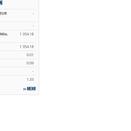
N
 EUR
-
-
Mio.
1 354.18
1 354.18
0.01
0.09
-
1.33
MEHR