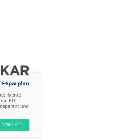
TF-Sparplan
ntelligente
die ETF-
ransparent und
HR ERFAHREN