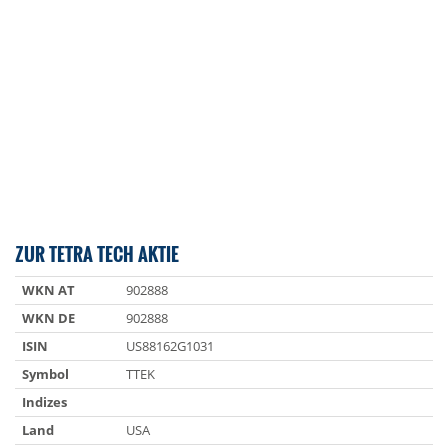
ZUR TETRA TECH AKTIE
WKN AT
902888
WKN DE
902888
ISIN
US88162G1031
Symbol
TTEK
Indizes
Land
USA