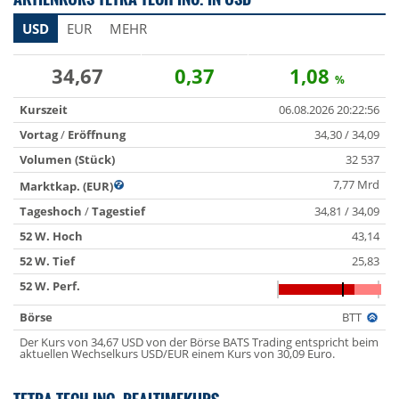
USD
EUR
MEHR
34,67
0,37
1,08
%
Kurszeit
06.08.2026 20:22:56
Vortag
/
Eröffnung
34,30 / 34,09
Volumen (Stück)
32 537
7,77 Mrd
Marktkap. (EUR)
Tageshoch
/
Tagestief
34,81 / 34,09
52 W. Hoch
43,14
52 W. Tief
25,83
52 W. Perf.
Börse
BTT
Der Kurs von 34,67 USD von der Börse BATS Trading entspricht beim
aktuellen Wechselkurs USD/EUR einem Kurs von 30,09 Euro.