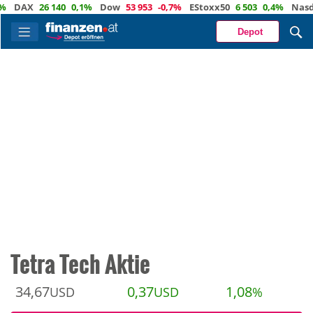
AX
26 140
0,1%
Dow
53 953
-0,7%
EStoxx50
6 503
0,4%
Nasdaq
2
Depot
Tetra Tech Aktie
34,67
0,37
1,08
USD
USD
%