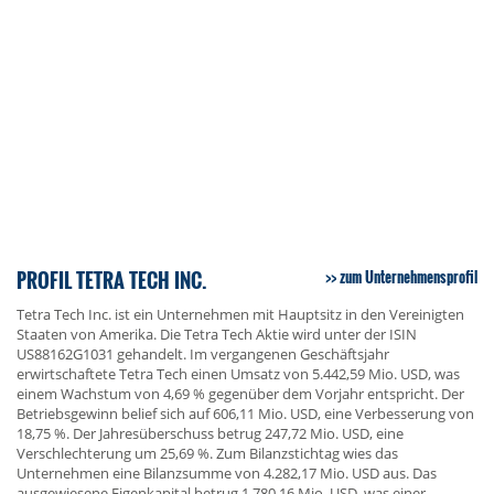
PROFIL TETRA TECH INC.
zum Unternehmensprofil
Tetra Tech Inc. ist ein Unternehmen mit Hauptsitz in den Vereinigten
Staaten von Amerika. Die Tetra Tech Aktie wird unter der ISIN
US88162G1031 gehandelt. Im vergangenen Geschäftsjahr
erwirtschaftete Tetra Tech einen Umsatz von 5.442,59 Mio. USD, was
einem Wachstum von 4,69 % gegenüber dem Vorjahr entspricht. Der
Betriebsgewinn belief sich auf 606,11 Mio. USD, eine Verbesserung von
18,75 %. Der Jahresüberschuss betrug 247,72 Mio. USD, eine
Verschlechterung um 25,69 %. Zum Bilanzstichtag wies das
Unternehmen eine Bilanzsumme von 4.282,17 Mio. USD aus. Das
ausgewiesene Eigenkapital betrug 1.780,16 Mio. USD, was einer