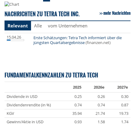
NACHRICHTEN ZU TETRA TECH INC.
mehr Nachrichten
Relevant
Alle
vom Unternehmen
15.04.26
Erste Schätzungen: Tetra Tech informiert über die
jüngsten Quartalsergebnisse
(finanzen.net)
FUNDAMENTALKENNZAHLEN ZU TETRA TECH
2025
2026e
2027e
Dividende in USD
0.25
0.26
0.30
Dividendenrendite (in %)
0.74
0.74
0.87
KGV
35.94
21.74
19.73
Gewinn/Aktie in USD
0.93
1.58
1.74