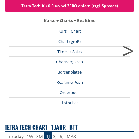
Tetra Tech für 0 Euro bei ZERO ordern (zzgl. Spreads)
Kurse + Charts + Realtime
Kurs + Chart
>
Chart (groß)
Times + Sales
Chartvergleich
Börsenplätze
Realtime Push
Orderbuch
Historisch
TETRA TECH CHART - 1 JAHR - BTT
Intraday
1W
3M
1J
3J
5J
MAX