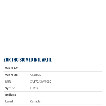
ZUR THC BIOMED INTL AKTIE
WKN AT
WKN DE
A14RM7
ISIN
CA87243W1032
Symbol
THCBF
Indizes
Land
Kanada