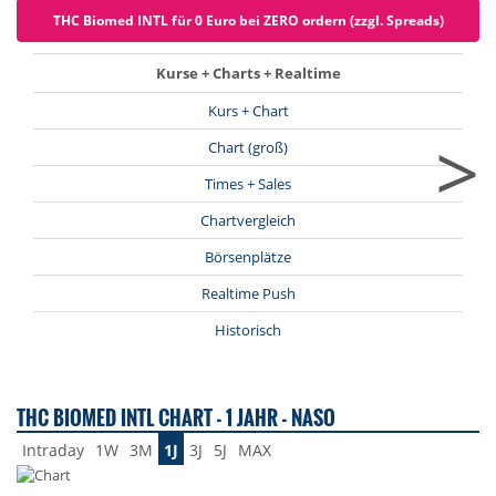
THC Biomed INTL für 0 Euro bei ZERO ordern (zzgl. Spreads)
Kurse + Charts + Realtime
Kurs + Chart
>
Chart (groß)
Times + Sales
Chartvergleich
Börsenplätze
Realtime Push
Historisch
THC BIOMED INTL CHART - 1 JAHR - NASO
Intraday
1W
3M
1J
3J
5J
MAX