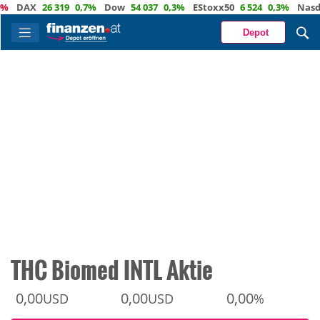
DAX
26 319
0,7%
Dow
54 037
0,3%
EStoxx50
6 524
0,3%
Nasdaq
Depot
THC Biomed INTL Aktie
0,00
0,00
0,00
USD
USD
%