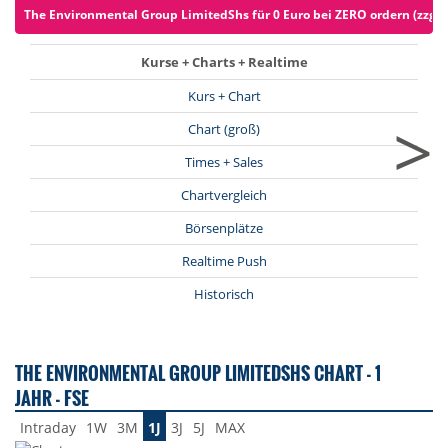
The Environmental Group LimitedShs für 0 Euro bei ZERO ordern (zzgl.
Kurse + Charts + Realtime
Kurs + Chart
>
Chart (groß)
Times + Sales
Chartvergleich
Börsenplätze
Realtime Push
Historisch
THE ENVIRONMENTAL GROUP LIMITEDSHS CHART - 1
JAHR - FSE
Intraday
1W
3M
1J
3J
5J
MAX