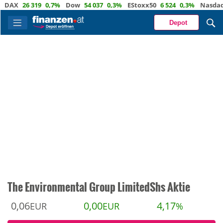
X
26 319
0,7%
Dow
54 037
0,3%
EStoxx50
6 524
0,3%
Nasdaq
29 
Depot
The Environmental Group LimitedShs Aktie
0,06
0,00
4,17
EUR
EUR
%