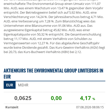
erwirtschaftete The Environmental Group einen Umsatz von 111,07
Mio. AUD, was einem Wachstum von 13,47 % gegenüber dem Vorjahr
entspricht. Der Betriebsgewinn belief sich auf 5,92 Mio. AUD, eine
Verschlechterung von 14,24 %. Der Jahresüberschuss betrug 4,71 Mio.
AUD, eine Verbesserung um 7,28 %. Zum Bilanzstichtag wies das
Unternehmen eine Bilanzsumme von 91,06 Mio. AUD aus. Das
ausgewiesene Eigenkapital betrug 45,82 Mio. AUD, was einer
Eigenkapitalquote von 50,32 % entspricht. Die Gesamtverschuldung
betrug 11,17 Mio. AUD, mit einem Verhältnis von Schulden zu
Vermögenswerten von 12,27 %. Für das abgelaufene Geschäftsjahr
wurde keine Dividende gezahlt. Das Kurs-Gewinn-Verhältnis (KGV) liegt
bei 20,73, das Kurs-Buchwert-Verhältnis (KBV) bei 2,12.
AKTIENKURS THE ENVIRONMENTAL GROUP LIMITEDSHS IN
EUR
EUR
MEHR
0,0625
0,00
4,17
%
Kurszeit
07.08.2026 08:06:15