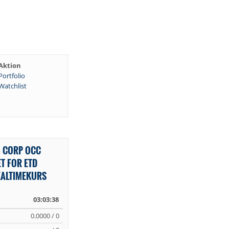
Aktion
Portfolio
Watchlist
G CORP OCC
T FOR ETD
EALTIMEKURS
03:03:38
0.0000 / 0