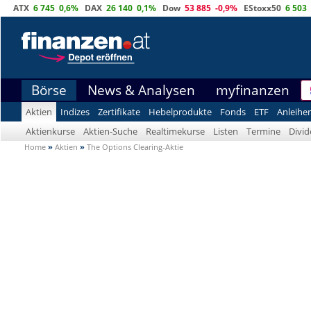
ATX
6 745
0,6%
DAX
26 140
0,1%
Dow
53 885
-0,9%
EStoxx50
6 503
Börse
News & Analysen
myfinanzen
Aktien
Indizes
Zertifikate
Hebelprodukte
Fonds
ETF
Anleihe
Aktienkurse
Aktien-Suche
Realtimekurse
Listen
Termine
Divi
Home
»
Aktien
»
The Options Clearing-Aktie