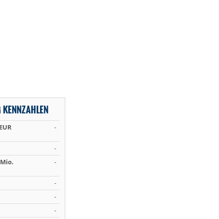
G KENNZAHLEN
 EUR
-
-
Mio.
-
-
-
-