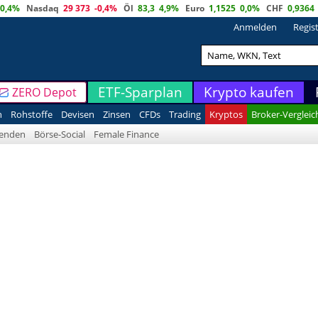
0,4%
Nasdaq
29 373
-0,4%
Öl
83,3
4,9%
Euro
1,1525
0,0%
CHF
0,9364
Anmelden
Regis
ETF-Sparplan
Krypto kaufen
ZERO Depot
n
Rohstoffe
Devisen
Zinsen
CFDs
Trading
Kryptos
Broker-Vergleic
denden
Börse-Social
Female Finance