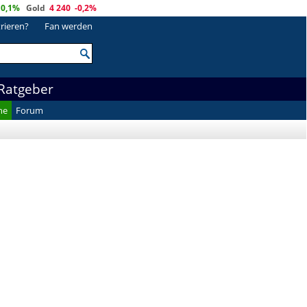
0,1%
Gold
4 240
-0,2%
trieren?
Fan werden
Ratgeber
he
Forum