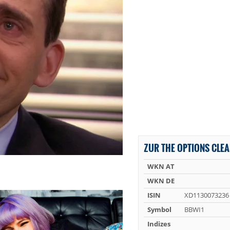
ZUR THE OPTIONS CLEA
WKN AT
WKN DE
ISIN
XD1130073236
Symbol
BBWI1
Indizes