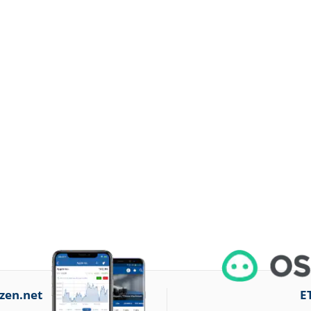
zen.net
E