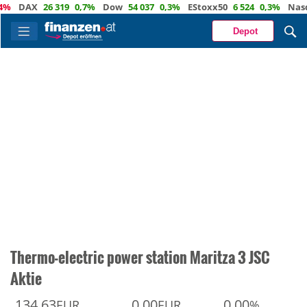
DAX
26 319
0,7%
Dow
54 037
0,3%
EStoxx50
6 524
0,3%
Nasdaq
Depot
Thermo-electric power station Maritza 3 JSC
Aktie
134,63
0,00
0,00
EUR
EUR
%