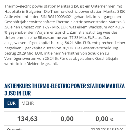
Thermo-electric power station Maritza 3 JSC ist ein Unternehmen mit
Hauptsitz in Bulgarien. Die Thermo-electric power station Maritza 3 JSC
Aktie wird unter der ISIN BG1100034021 gehandelt. Im vergangenen
Geschäftsjahr erwirtschaftete Thermo-electric power station Maritza 3
JSC einen Umsatz von 17,97 Mio. EUR, was einem Wachstum von 48,37
% gegenüber dem Vorjahr entspricht. Zum Bilanzstichtag wies das
Unternehmen eine Bilanzsumme von 77,33 Mio. EUR aus. Das
ausgewiesene Eigenkapital betrug -54,21 Mio. EUR, entsprechend einer
negativen Eigenkapitalquote von 70,1 %. Die Gesamtverschuldung
betrug 20,29 Mio. EUR, mit einem Verhältnis von Schulden zu
Vermögenswerten von 26,24 %. Für das abgelaufene Geschäftsjahr
wurde keine Dividende gezahlt.
AKTIENKURS THERMO-ELECTRIC POWER STATION MARITZA
3 JSC IN EUR
EUR
MEHR
134,63
0,00
0,00
%
Kurszeit
22.05.2018 18:35:02