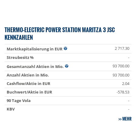
THERMO-ELECTRIC POWER STATION MARITZA 3 JSC
KENNZAHLEN
2 717.30
Marktkapitalisierung in EUR
Streubesitz %
-
93 700.00
Gesamtanzahl Aktien in Mio.
Anzahl Aktien in Mio.
93 700.00
Cashflow/Aktie in EUR
2.04
Buchwert/Aktie in EUR
-578.53
90 Tage Vola
-
KBV
-
MEHR