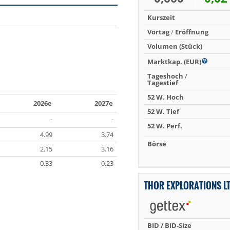
Kurszeit
Vortag
/
Eröffnung
Volumen (Stück)
Marktkap. (EUR)
Tageshoch
/
Tagestief
52 W. Hoch
2026e
2027e
52 W. Tief
-
-
52 W. Perf.
4.99
3.74
Börse
2.15
3.16
0.33
0.23
THOR EXPLORATIONS L
BID / BID-Size