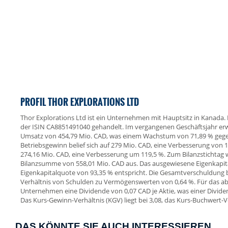
PROFIL THOR EXPLORATIONS LTD
Thor Explorations Ltd ist ein Unternehmen mit Hauptsitz in Kanada. 
der ISIN CA8851491040 gehandelt. Im vergangenen Geschäftsjahr erw
Umsatz von 454,79 Mio. CAD, was einem Wachstum von 71,89 % gege
Betriebsgewinn belief sich auf 279 Mio. CAD, eine Verbesserung von 
274,16 Mio. CAD, eine Verbesserung um 119,5 %. Zum Bilanzstichtag
Bilanzsumme von 558,01 Mio. CAD aus. Das ausgewiesene Eigenkapita
Eigenkapitalquote von 93,35 % entspricht. Die Gesamtverschuldung 
Verhältnis von Schulden zu Vermögenswerten von 0,64 %. Für das ab
Unternehmen eine Dividende von 0,07 CAD je Aktie, was einer Divide
Das Kurs-Gewinn-Verhältnis (KGV) liegt bei 3,08, das Kurs-Buchwert-Ve