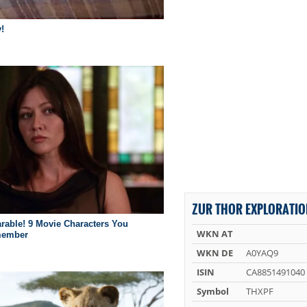
ZUR THOR EXPLORATIO
WKN AT
WKN DE
A0YAQ9
ISIN
CA8851491040
Symbol
THXPF