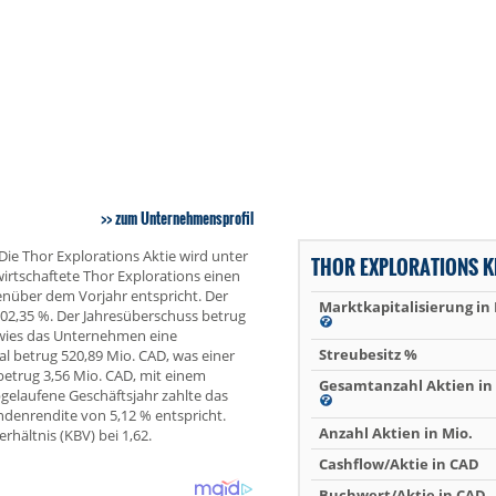
zum Unternehmensprofil
Die Thor Explorations Aktie wird unter
THOR EXPLORATIONS 
irtschaftete Thor Explorations einen
nüber dem Vorjahr entspricht. Der
Marktkapitalisierung in
102,35 %. Der Jahresüberschuss betrug
 wies das Unternehmen eine
Streubesitz %
l betrug 520,89 Mio. CAD, was einer
betrug 3,56 Mio. CAD, mit einem
Gesamtanzahl Aktien in 
gelaufene Geschäftsjahr zahlte das
ndenrendite von 5,12 % entspricht.
Anzahl Aktien in Mio.
rhältnis (KBV) bei 1,62.
Cashflow/Aktie in CAD
Buchwert/Aktie in CAD