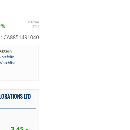
5
13:02:44
%
STU
N: CA8851491040
Aktion
Portfolio
Watchlist
LORATIONS LTD
3,45