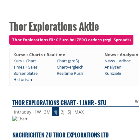
Thor Explorations Aktie
Thor Explorations für 0 Euro bei ZERO ordern (zzgl. Spreads)
Kurse + Charts + Realtime
News + Analysen
Kurs + Chart
Chart (groß)
News + Adhoc
Times + Sales
Chartvergleich
Analysen
Börsenplätze
Realtime Push
Kursziele
Historisch
THOR EXPLORATIONS CHART - 1 JAHR - STU
Bö
Intraday
1W
3M
1J
3J
5J
MAX
NACHRICHTEN ZU THOR EXPLORATIONS LTD