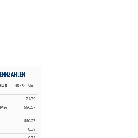
KENNZAHLEN
 EUR
407.90 Mio.
71.70
Mio.
666.57
666.57
0.39
0.78