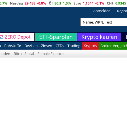
0,7%
Nasdaq
29 488
-0,8%
Öl
80,3
1,0%
Euro
1,1544
-0,1%
CHF
0,9345
Anmelden
Regis
ETF-Sparplan
Krypto kaufen
ZERO Depot
n
Rohstoffe
Devisen
Zinsen
CFDs
Trading
Kryptos
Broker-Vergleic
denden
Börse-Social
Female Finance