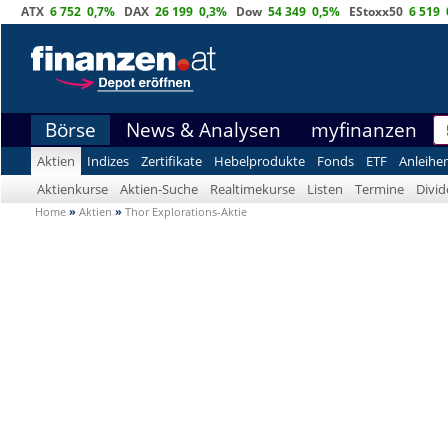
ATX
6 752
0,7%
DAX
26 199
0,3%
Dow
54 349
0,5%
EStoxx50
6 519
Börse
News & Analysen
myfinanzen
Aktien
Indizes
Zertifikate
Hebelprodukte
Fonds
ETF
Anleihe
Aktienkurse
Aktien-Suche
Realtimekurse
Listen
Termine
Divi
Home
»
Aktien
»
Thor Explorations-Aktie