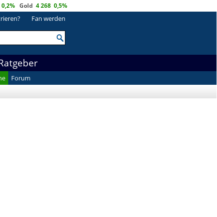
0,2%
Gold
4 268
0,5%
trieren?
Fan werden
Ratgeber
he
Forum