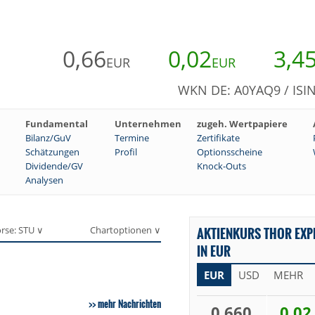
0,66
0,02
3,4
EUR
EUR
WKN DE: A0YAQ9 / ISI
Fundamental
Unternehmen
zugeh. Wertpapiere
Bilanz/GuV
Termine
Zertifikate
Schätzungen
Profil
Optionsscheine
Dividende/GV
Knock-Outs
Analysen
rse: STU ∨
Chartoptionen ∨
AKTIENKURS THOR EXP
IN EUR
EUR
USD
MEHR
mehr Nachrichten
0,660
0,02