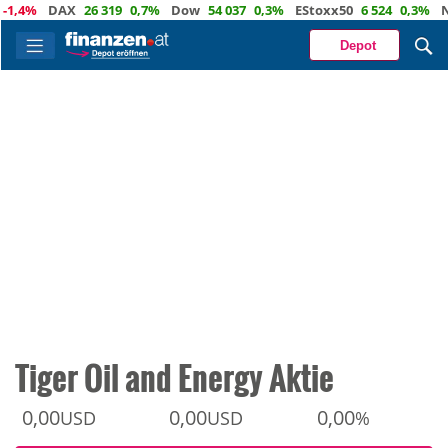
4%
DAX
26 319
0,7%
Dow
54 037
0,3%
EStoxx50
6 524
0,3%
Nasd
Depot
Tiger Oil and Energy Aktie
0,00
0,00
0,00
USD
USD
%