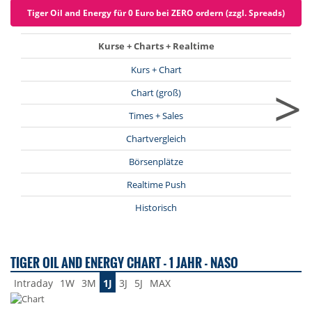
Tiger Oil and Energy für 0 Euro bei ZERO ordern (zzgl. Spreads)
Kurse + Charts + Realtime
Kurs + Chart
>
Chart (groß)
Times + Sales
Chartvergleich
Börsenplätze
Realtime Push
Historisch
TIGER OIL AND ENERGY CHART - 1 JAHR - NASO
Intraday
1W
3M
1J
3J
5J
MAX