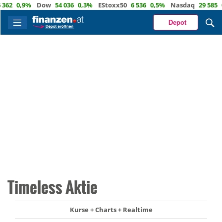
2
0,9%
Dow
54 036
0,3%
EStoxx50
6 536
0,5%
Nasdaq
29 585
0,7
Depot
Timeless Aktie
Kurse + Charts + Realtime