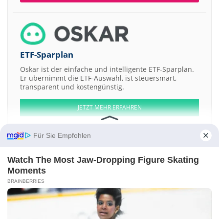
ETF-Sparplan
Oskar ist der einfache und intelligente ETF-Sparplan.
Er übernimmt die ETF-Auswahl, ist steuersmart,
transparent und kostengünstig.
JETZT MEHR ERFAHREN
Für Sie Empfohlen
Watch The Most Jaw‑Dropping Figure Skating
Aktien ATX
DAX
EuroStoxx 50
Dow Jones
NASDAQ 100
Nikkei 225
Moments
S&P 500
BRAINBERRIES
Weitere Aktien:
Osaka Gas
Internet Initiative Japan
Cathay Pacific Airways
National
Australia Bank
Orix