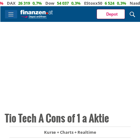
DAX
26 319
0,7%
Dow
54 037
0,3%
EStoxx50
6 524
0,3%
Nasdaq
Depot
Tio Tech A Cons of 1 a Aktie
Kurse + Charts + Realtime