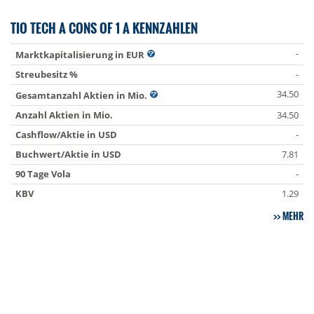
TIO TECH A CONS OF 1 A KENNZAHLEN
-
Marktkapitalisierung in EUR
Streubesitz %
-
34.50
Gesamtanzahl Aktien in Mio.
Anzahl Aktien in Mio.
34.50
Cashflow/Aktie in USD
-
Buchwert/Aktie in USD
7.81
90 Tage Vola
-
KBV
1.29
MEHR