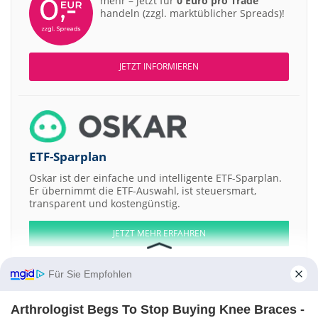
mehr – jetzt für
0 Euro pro Trade
handeln (zzgl. marktüblicher Spreads)!
JETZT INFORMIEREN
ETF-Sparplan
Oskar ist der einfache und intelligente ETF-Sparplan.
Er übernimmt die ETF-Auswahl, ist steuersmart,
transparent und kostengünstig.
JETZT MEHR ERFAHREN
Für Sie Empfohlen
Arthrologist Begs To Stop Buying Knee Braces -
Aktien ATX
DAX
EuroStoxx 50
Dow Jones
NASDAQ 100
Nikkei 225