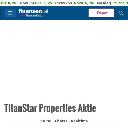
0,7%
Dow
54 037
0,3%
EStoxx50
6 524
0,3%
Nasdaq
29 722
1,2%
Depot
TitanStar Properties Aktie
Kurse + Charts + Realtime