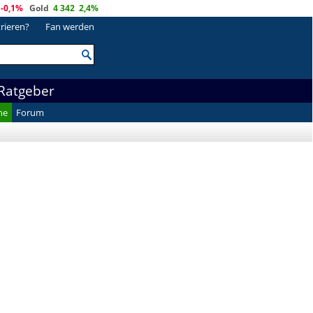
-0,1%
Gold
4 342
2,4%
trieren?
Fan werden
Ratgeber
he
Forum