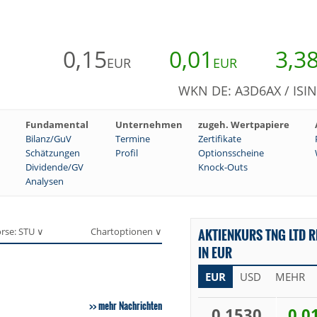
0,15
0,01
3,3
EUR
EUR
WKN DE: A3D6AX / ISI
Fundamental
Unternehmen
zugeh. Wertpapiere
Bilanz/GuV
Termine
Zertifikate
Schätzungen
Profil
Optionsscheine
Dividende/GV
Knock-Outs
Analysen
rse: STU ∨
Chartoptionen ∨
AKTIENKURS TNG LTD R
IN EUR
EUR
USD
MEHR
mehr Nachrichten
0,1530
0,0