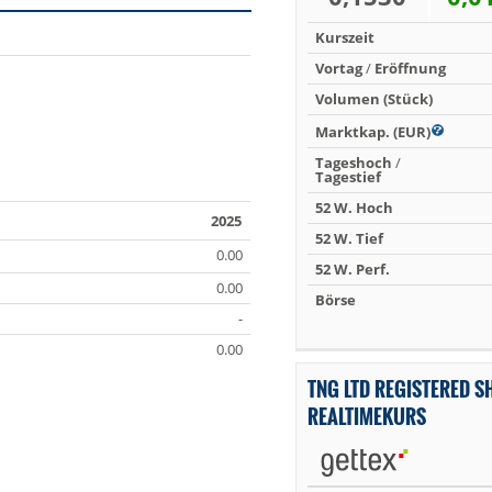
Kurszeit
Vortag
/
Eröffnung
Volumen (Stück)
Marktkap. (EUR)
Tageshoch
/
Tagestief
52 W. Hoch
2025
52 W. Tief
0.00
52 W. Perf.
0.00
Börse
-
0.00
TNG LTD REGISTERED S
REALTIMEKURS