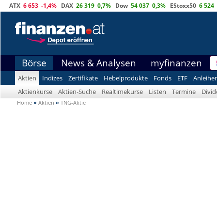
ATX
6 653
-1,4%
DAX
26 319
0,7%
Dow
54 037
0,3%
EStoxx50
6 524
Börse
News & Analysen
myfinanzen
Aktien
Indizes
Zertifikate
Hebelprodukte
Fonds
ETF
Anleihe
Aktienkurse
Aktien-Suche
Realtimekurse
Listen
Termine
Divi
Home
»
Aktien
»
TNG-Aktie