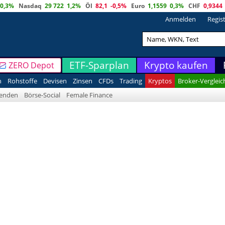
0,3%
Nasdaq
29 722
1,2%
Öl
82,1
-0,5%
Euro
1,1559
0,3%
CHF
0,9344
Anmelden
Regis
ETF-Sparplan
Krypto kaufen
ZERO Depot
n
Rohstoffe
Devisen
Zinsen
CFDs
Trading
Kryptos
Broker-Vergleic
denden
Börse-Social
Female Finance