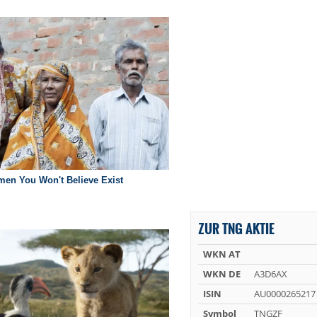
ZUR TNG AKTIE
WKN AT
WKN DE
A3D6AX
ISIN
AU0000265217
Symbol
TNGZF