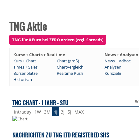
TNG Aktie
TNG für 0 Euro bei ZERO ordern (zzgl. Spreads)
Kurse + Charts + Realtime
News + Analysen
Kurs + Chart
Chart (groß)
News + Adhoc
Times + Sales
Chartvergleich
Analysen
Börsenplätze
Realtime Push
Kursziele
Historisch
TNG CHART - 1 JAHR - STU
Bö
Intraday
1W
3M
1J
3J
5J
MAX
NACHRICHTEN ZU TNG LTD REGISTERED SHS