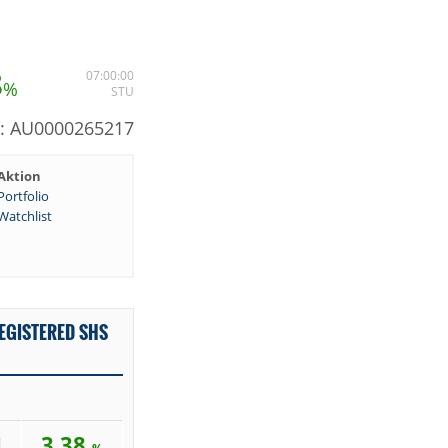
8
07:00:00
%
STU
N: AU0000265217
Aktion
Portfolio
Watchlist
EGISTERED SHS
1
3,38