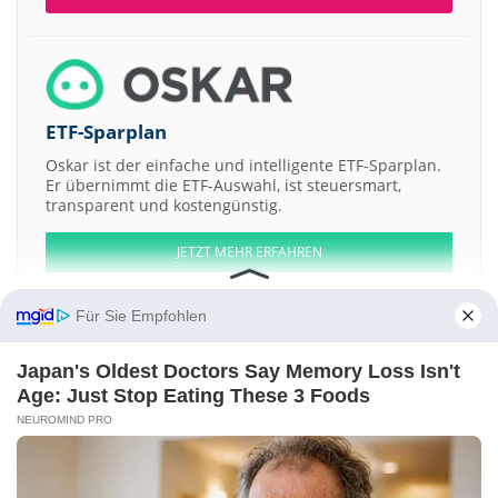
ETF-Sparplan
Oskar ist der einfache und intelligente ETF-Sparplan.
Er übernimmt die ETF-Auswahl, ist steuersmart,
transparent und kostengünstig.
JETZT MEHR ERFAHREN
Für Sie Empfohlen
Japan's Oldest Doctors Say Memory Loss Isn't
Aktien ATX
DAX
EuroStoxx 50
Dow Jones
NASDAQ 100
Nikkei 225
Age: Just Stop Eating These 3 Foods
S&P 500
NEUROMIND PRO
Weitere Aktien:
Z-Gold Exploration
CS Loxinfo
Winner Medical Group
Naina Capital
Quantum International