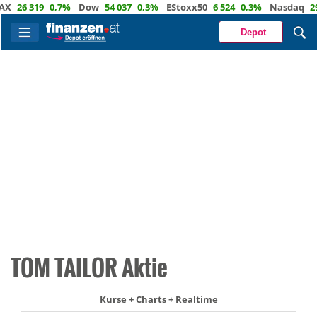
26 319
0,7%
Dow
54 037
0,3%
EStoxx50
6 524
0,3%
Nasdaq
29 722
Depot
TOM TAILOR Aktie
Kurse + Charts + Realtime