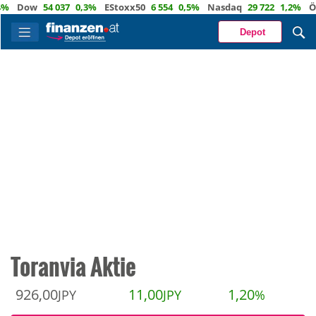
Dow
54 037
0,3%
EStoxx50
6 554
0,5%
Nasdaq
29 722
1,2%
Öl
84
Depot
Toranvia Aktie
926,00
11,00
1,20
JPY
JPY
%