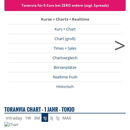
Toranvia für 0 Euro bei ZERO ordern (zzgl. Spreads)
Kurse + Charts + Realtime
Kurs + Chart
>
Chart (groß)
Times + Sales
Chartvergleich
Börsenplätze
Realtime Push
Historisch
TORANVIA CHART - 1 JAHR - TOKIO
Intraday
1W
3M
1J
3J
5J
MAX