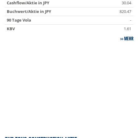
Cashflow/Aktie in JPY
30.04
Buchwert/Aktie in JPY
820.47
90 Tage Vola
-
KBV
1.61
MEHR