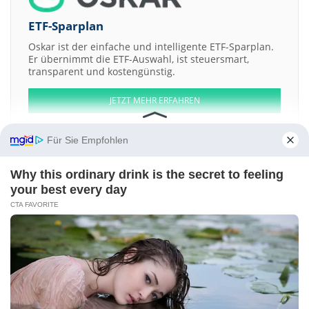
ETF-Sparplan
Oskar ist der einfache und intelligente ETF-Sparplan.
Er übernimmt die ETF-Auswahl, ist steuersmart,
transparent und kostengünstig.
JETZT MEHR ERFAHREN
Für Sie Empfohlen
Why this ordinary drink is the secret to feeling
Aktien ATX
DAX
EuroStoxx 50
Dow Jones
NASDAQ 100
Nikkei 225
your best every day
S&P 500
CTA FAVORITE
Weitere Aktien:
Armada
United Leisure
Quilvest
Yomiuri Land
Kyushu Electric
Power
Kontakt
-
Impressum
-
Werbung
-
Barrierefreiheit
Sitemap
-
Datenschutz
-
Disclaimer
-
AGB
-
Privatsphäre-Einstellungen