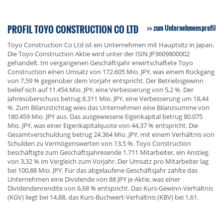
PROFIL TOYO CONSTRUCTION CO LTD
zum Unternehmensprofil
Toyo Construction Co Ltd ist ein Unternehmen mit Hauptsitz in Japan.
Die Toyo Construction Aktie wird unter der ISIN JP3609800002
gehandelt. Im vergangenen Geschäftsjahr erwirtschaftete Toyo
Construction einen Umsatz von 172.605 Mio. JPY, was einem Rückgang
von 7,59 % gegenüber dem Vorjahr entspricht. Der Betriebsgewinn
belief sich auf 11.454 Mio. JPY, eine Verbesserung von 5,2 %. Der
Jahresüberschuss betrug 8.311 Mio. JPY, eine Verbesserung um 18,44
%. Zum Bilanzstichtag wies das Unternehmen eine Bilanzsumme von
180.459 Mio. JPY aus. Das ausgewiesene Eigenkapital betrug 80.075
Mio. JPY, was einer Eigenkapitalquote von 44,37 % entspricht. Die
Gesamtverschuldung betrug 24.364 Mio. JPY, mit einem Verhältnis von
Schulden zu Vermögenswerten von 13,5 %. Toyo Construction
beschäftigte zum Geschäftsjahresende 1.711 Mitarbeiter, ein Anstieg
von 3,32 % im Vergleich zum Vorjahr. Der Umsatz pro Mitarbeiter lag
bei 100,88 Mio. JPY. Für das abgelaufene Geschäftsjahr zahlte das
Unternehmen eine Dividende von 88 JPY je Aktie, was einer
Dividendenrendite von 6,68 % entspricht. Das Kurs-Gewinn-Verhältnis
(KGV) liegt bei 14,88, das Kurs-Buchwert-Verhältnis (KBV) bei 1,61.