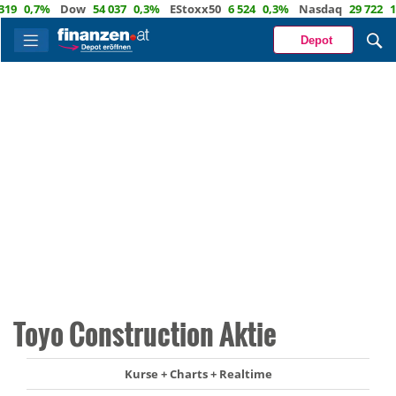
0,7%
Dow
54 037
0,3%
EStoxx50
6 524
0,3%
Nasdaq
29 722
1,2%
Depot
Toyo Construction Aktie
Kurse + Charts + Realtime