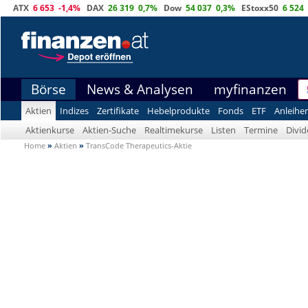
ATX
6 653
-1,4%
DAX
26 319
0,7%
Dow
54 037
0,3%
EStoxx50
6 524
Börse
News & Analysen
myfinanzen
Aktien
Indizes
Zertifikate
Hebelprodukte
Fonds
ETF
Anleihe
Aktienkurse
Aktien-Suche
Realtimekurse
Listen
Termine
Divi
Home
»
Aktien
»
TransCode Therapeutics-Aktie