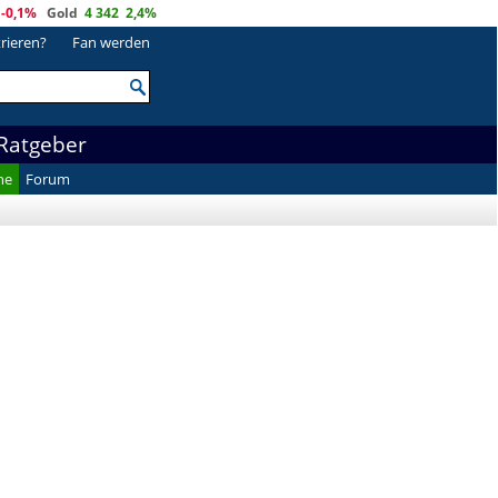
-0,1%
Gold
4 342
2,4%
trieren?
Fan werden
Ratgeber
he
Forum