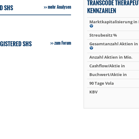
TRANSCODE THERAPEU
D SHS
mehr Analysen
KENNZAHLEN
Marktkapitalisierung in
Streubesitz %
GISTERED SHS
zum Forum
Gesamtanzahl Aktien in 
Anzahl Aktien in Mio.
Cashflow/Aktie in
Buchwert/Aktie in
90 Tage Vola
KBV