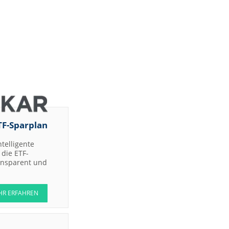
TF-Sparplan
ntelligente
die ETF-
ransparent und
HR ERFAHREN