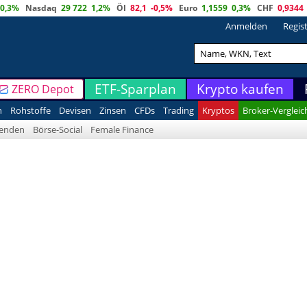
0,3%
Nasdaq
29 722
1,2%
Öl
82,1
-0,5%
Euro
1,1559
0,3%
CHF
0,9344
Anmelden
Regis
ETF-Sparplan
Krypto kaufen
ZERO Depot
n
Rohstoffe
Devisen
Zinsen
CFDs
Trading
Kryptos
Broker-Vergleic
denden
Börse-Social
Female Finance