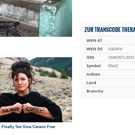
ZUR TRANSCODE THERA
WKN AT
WKN DE
A3E4PN
ISIN
US89357L3033
Symbol
RNAZ
Indizes
Land
Branche