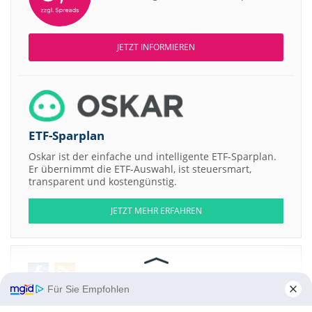
JETZT INFORMIEREN
ETF-Sparplan
Oskar ist der einfache und intelligente ETF-Sparplan.
Er übernimmt die ETF-Auswahl, ist steuersmart,
transparent und kostengünstig.
JETZT MEHR ERFAHREN
Für Sie Empfohlen
Aktien ATX
DAX
EuroStoxx 50
Dow Jones
NASDAQ 100
Nikkei 225
S&P 500