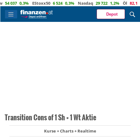
4 037
0,3%
EStoxx50
6 524
0,3%
Nasdaq
29 722
1,2%
Öl
82,1
-0,
Depot
Transition Cons of 1 Sh + 1 Wt Aktie
Kurse + Charts + Realtime