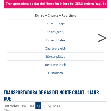
Transportadora de Gas del Norte für 0 Euro bei ZERO ordern (zzgl. Spre
Kurse + Charts + Realtime
Kurs + Chart
>
Chart (groß)
Times + Sales
Chartvergleich
Börsenplätze
Realtime Push
Historisch
TRANSPORTADORA DE GAS DEL NORTE CHART - 1 JAHR -
BUE
Intraday
1W
3M
1J
3J
5J
MAX