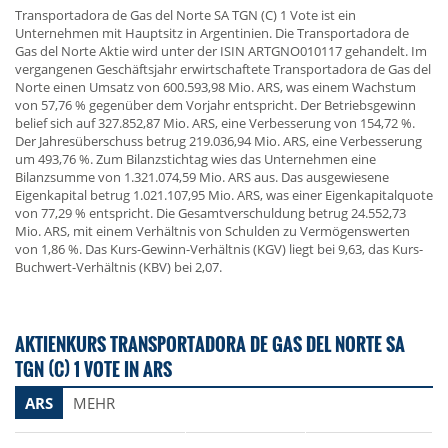
Transportadora de Gas del Norte SA TGN (C) 1 Vote ist ein
Unternehmen mit Hauptsitz in Argentinien. Die Transportadora de
Gas del Norte Aktie wird unter der ISIN ARTGNO010117 gehandelt. Im
vergangenen Geschäftsjahr erwirtschaftete Transportadora de Gas del
Norte einen Umsatz von 600.593,98 Mio. ARS, was einem Wachstum
von 57,76 % gegenüber dem Vorjahr entspricht. Der Betriebsgewinn
belief sich auf 327.852,87 Mio. ARS, eine Verbesserung von 154,72 %.
Der Jahresüberschuss betrug 219.036,94 Mio. ARS, eine Verbesserung
um 493,76 %. Zum Bilanzstichtag wies das Unternehmen eine
Bilanzsumme von 1.321.074,59 Mio. ARS aus. Das ausgewiesene
Eigenkapital betrug 1.021.107,95 Mio. ARS, was einer Eigenkapitalquote
von 77,29 % entspricht. Die Gesamtverschuldung betrug 24.552,73
Mio. ARS, mit einem Verhältnis von Schulden zu Vermögenswerten
von 1,86 %. Das Kurs-Gewinn-Verhältnis (KGV) liegt bei 9,63, das Kurs-
Buchwert-Verhältnis (KBV) bei 2,07.
AKTIENKURS TRANSPORTADORA DE GAS DEL NORTE SA
TGN (C) 1 VOTE IN ARS
ARS
MEHR