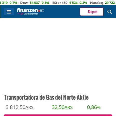
0,7%
Dow
54 037
0,3%
EStoxx50
6 524
0,3%
Nasdaq
29 722
1,2
Depot
Transportadora de Gas del Norte Aktie
3 812,50
32,50
0,86
ARS
ARS
%