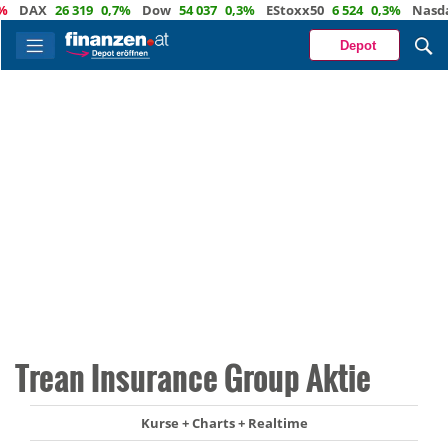
DAX
26 319
0,7%
Dow
54 037
0,3%
EStoxx50
6 524
0,3%
Nasdaq
Depot
Trean Insurance Group Aktie
Kurse + Charts + Realtime