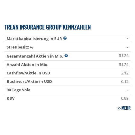
TREAN INSURANCE GROUP KENNZAHLEN
-
Marktkapitalisierung in EUR
Streubesitz %
-
51.24
Gesamtanzahl Aktien in Mio.
Anzahl Aktien in Mio.
51.24
Cashflow/Aktie in USD
2.12
Buchwert/Aktie in USD
6.15
90 Tage Vola
-
KBV
0.98
MEHR