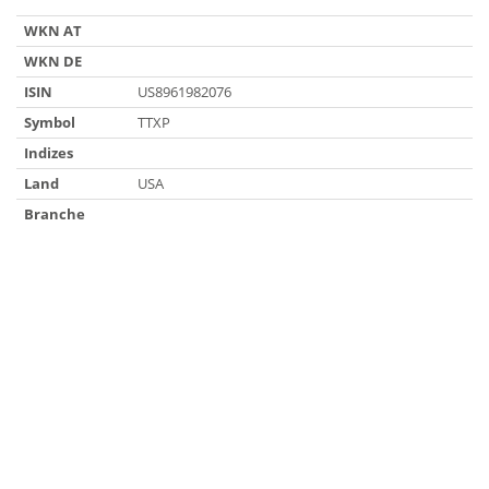
WKN AT
WKN DE
ISIN
US8961982076
Symbol
TTXP
Indizes
Land
USA
Branche