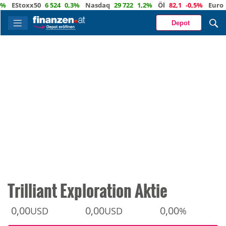
EStoxx50
6 524
0,3%
Nasdaq
29 722
1,2%
Öl
82,1
-0,5%
Euro
1,1
Depot
Trilliant Exploration Aktie
0,00
0,00
0,00
USD
USD
%