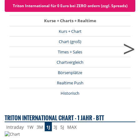
Triton International für 0 Euro bei ZERO ordern (zzgl. Spreads)
Kurse + Charts + Realtime
Kurs + Chart
>
Chart (groß)
Times + Sales
Chartvergleich
Börsenplätze
Realtime Push
Historisch
TRITON INTERNATIONAL CHART - 1 JAHR - BTT
Intraday
1W
3M
1J
3J
5J
MAX