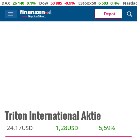
X
26 140
0,1%
Dow
53 885
-0,9%
EStoxx50
6 503
0,4%
Nasdaq
29
Depot
Triton International Aktie
24,17
1,28
5,59
USD
USD
%