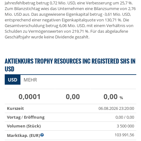
Jahresfehlbetrag betrug 0,72 Mio. USD, eine Verbesserung um 25,7 %.
Zum Bilanzstichtag wies das Unternehmen eine Bilanzsumme von 2,76
Mio. USD aus. Das ausgewiesene Eigenkapital betrug -3,61 Mio. USD,
entsprechend einer negativen Eigenkapitalquote von 130,71 %. Die
Gesamtverschuldung betrug 6,06 Mio. USD, mit einem Verhältnis von
Schulden zu Vermögenswerten von 219,71 %. Für das abgelaufene
Geschäftsjahr wurde keine Dividende gezahlt.
AKTIENKURS TROPHY RESOURCES INC REGISTERED SHS IN
USD
USD
MEHR
0,0001
0,00
0,00
%
Kurszeit
06.08.2026 23:20:00
Vortag
/
Eröffnung
0,00 / 0,00
Volumen (Stück)
3 500 000
103 991,56
Marktkap. (EUR)