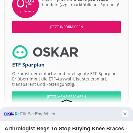
handeln (zzgl. marktüblicher Spreads)!
JETZT INFORMIEREN
ETF-Sparplan
Oskar ist der einfache und intelligente ETF-Sparplan.
Er übernimmt die ETF-Auswahl, ist steuersmart,
transparent und kostengünstig.
JETZT MEHR ERFAHREN
Für Sie Empfohlen
Arthrologist Begs To Stop Buying Knee Braces -
Aktien ATX
DAX
EuroStoxx 50
Dow Jones
NASDAQ 100
Nikkei 225