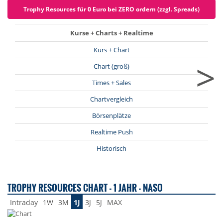
Trophy Resources für 0 Euro bei ZERO ordern (zzgl. Spreads)
Kurse + Charts + Realtime
Kurs + Chart
>
Chart (groß)
Times + Sales
Chartvergleich
Börsenplätze
Realtime Push
Historisch
TROPHY RESOURCES CHART - 1 JAHR - NASO
Intraday
1W
3M
1J
3J
5J
MAX