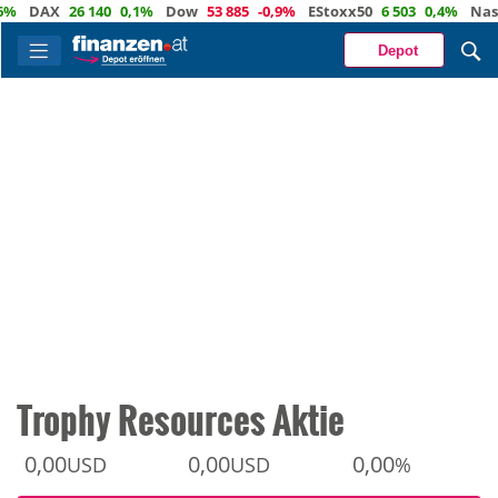
DAX
26 140
0,1%
Dow
53 885
-0,9%
EStoxx50
6 503
0,4%
Nasdaq
Depot
Trophy Resources Aktie
0,00
0,00
0,00
USD
USD
%