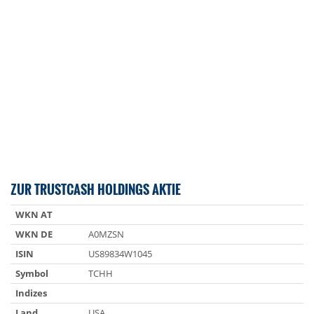
ZUR TRUSTCASH HOLDINGS AKTIE
WKN AT
WKN DE
A0MZSN
ISIN
US89834W1045
Symbol
TCHH
Indizes
Land
USA