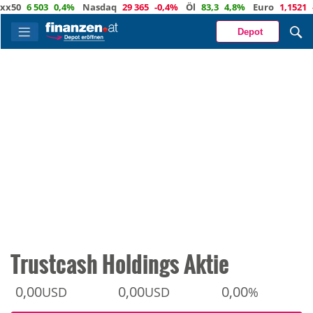
6 503
0,4%
Nasdaq
29 365
-0,4%
Öl
83,3
4,8%
Euro
1,1521
-0,3%
Depot
Trustcash Holdings Aktie
0,00
0,00
0,00
USD
USD
%