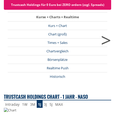
Trustcash Holdings für 0 Euro bei ZERO ordern (zzgl. Spreads)
Kurse + Charts + Realtime
Kurs + Chart
>
Chart (groß)
Times + Sales
Chartvergleich
Börsenplätze
Realtime Push
Historisch
TRUSTCASH HOLDINGS CHART - 1 JAHR - NASO
Intraday
1W
3M
1J
3J
5J
MAX