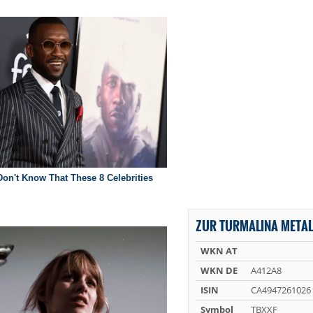
ZUR TURMALINA METAL
WKN AT
WKN DE
A412A8
ISIN
CA4947261026
Symbol
TBXXF