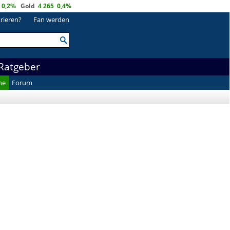
0,2%
Gold
4 265
0,4%
trieren?
Fan werden
Ratgeber
he
Forum