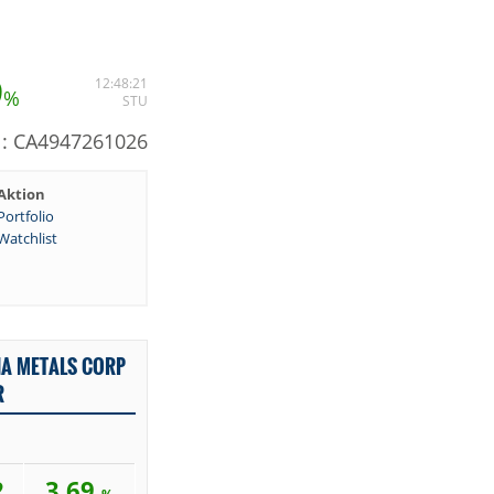
9
12:48:21
%
STU
N: CA4947261026
Aktion
Portfolio
Watchlist
A METALS CORP
R
2
3,69