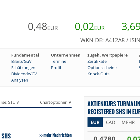
0,48
0,02
3,6
EUR
EUR
WKN DE: A412A8 / ISI
Fundamental
Unternehmen
zugeh. Wertpapiere
Bilanz/GuV
Termine
Zertifikate
Schätzungen
Profil
Optionsscheine
Dividende/GV
Knock-Outs
Analysen
rse: STU ∨
Chartoptionen ∨
AKTIENKURS TURMALIN
REGISTERED SHS IN EU
EUR
CAD
MEHR
 SHS
mehr Nachrichten
0,4780
0,0