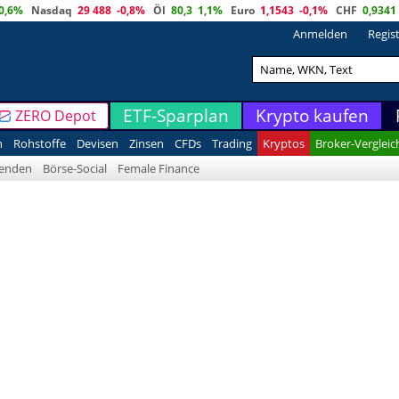
0,6%
Nasdaq
29 488
-0,8%
Öl
80,3
1,1%
Euro
1,1543
-0,1%
CHF
0,9341
Anmelden
Regis
ETF-Sparplan
Krypto kaufen
ZERO Depot
n
Rohstoffe
Devisen
Zinsen
CFDs
Trading
Kryptos
Broker-Vergleic
denden
Börse-Social
Female Finance