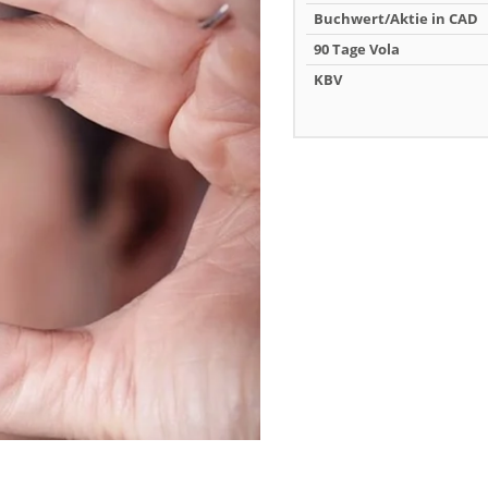
Buchwert/Aktie in CAD
90 Tage Vola
KBV