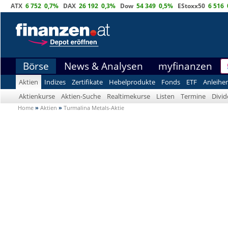
ATX
6 752
0,7%
DAX
26 192
0,3%
Dow
54 349
0,5%
EStoxx50
6 516
Börse
News & Analysen
myfinanzen
Aktien
Indizes
Zertifikate
Hebelprodukte
Fonds
ETF
Anleihe
Aktienkurse
Aktien-Suche
Realtimekurse
Listen
Termine
Divi
Home
»
Aktien
»
Turmalina Metals-Aktie