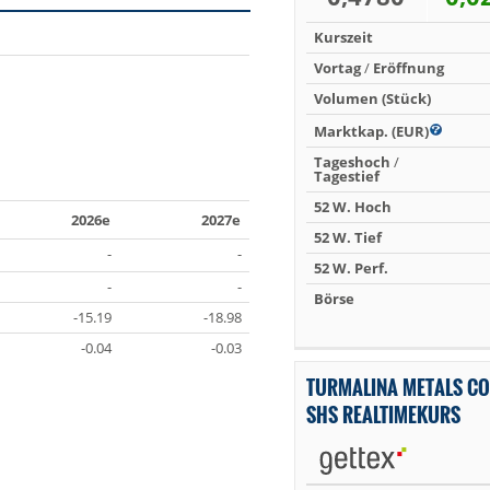
Kurszeit
Vortag
/
Eröffnung
Volumen (Stück)
Marktkap. (EUR)
Tageshoch
/
Tagestief
52 W. Hoch
2026e
2027e
52 W. Tief
-
-
52 W. Perf.
-
-
Börse
-15.19
-18.98
-0.04
-0.03
TURMALINA METALS CO
SHS REALTIMEKURS