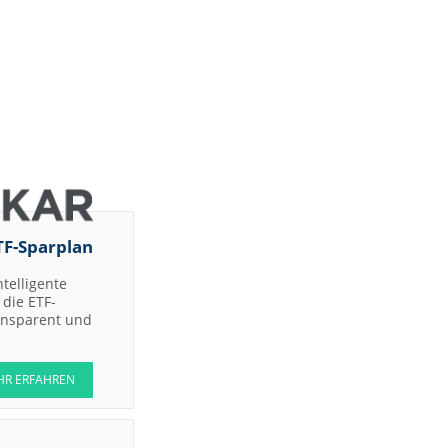
TF-Sparplan
ntelligente
die ETF-
ransparent und
HR ERFAHREN