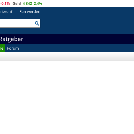
-0,1%
Gold
4 342
2,4%
trieren?
Fan werden
Ratgeber
he
Forum