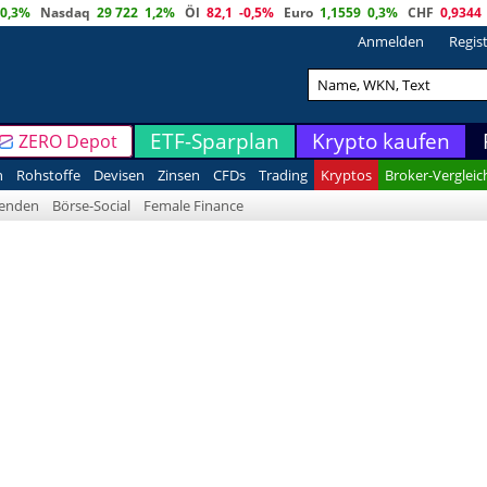
0,3%
Nasdaq
29 722
1,2%
Öl
82,1
-0,5%
Euro
1,1559
0,3%
CHF
0,9344
Anmelden
Regis
ETF-Sparplan
Krypto kaufen
ZERO Depot
n
Rohstoffe
Devisen
Zinsen
CFDs
Trading
Kryptos
Broker-Vergleic
denden
Börse-Social
Female Finance