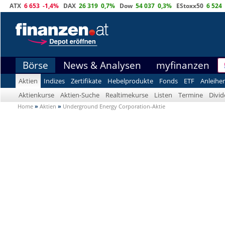
ATX
6 653
-1,4%
DAX
26 319
0,7%
Dow
54 037
0,3%
EStoxx50
6 524
Börse
News & Analysen
myfinanzen
Aktien
Indizes
Zertifikate
Hebelprodukte
Fonds
ETF
Anleihe
Aktienkurse
Aktien-Suche
Realtimekurse
Listen
Termine
Divi
Home
»
Aktien
»
Underground Energy Corporation-Aktie