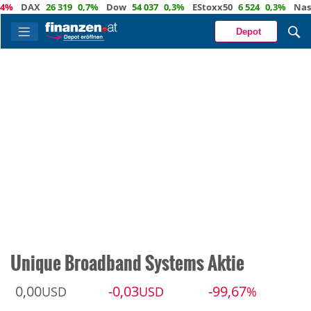
DAX
26 319
0,7%
Dow
54 037
0,3%
EStoxx50
6 524
0,3%
Nasdaq
Depot
Unique Broadband Systems Aktie
0,00
-0,03
-99,67
USD
USD
%