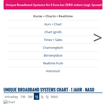
Unique Broadband Systems für 0 Euro bei ZERO ordern (zzgl. Spreads)
Kurse + Charts + Realtime
Kurs + Chart
>
Chart (groß)
Times + Sales
Chartvergleich
Börsenplätze
Realtime Push
Historisch
UNIQUE BROADBAND SYSTEMS CHART - 1 JAHR - NASO
Intraday
1W
3M
1J
3J
5J
MAX