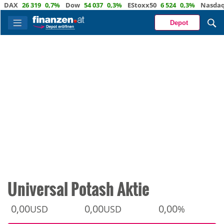
X
26 319
0,7%
Dow
54 037
0,3%
EStoxx50
6 524
0,3%
Nasdaq
29 
Depot
Universal Potash Aktie
0,00
0,00
0,00
USD
USD
%