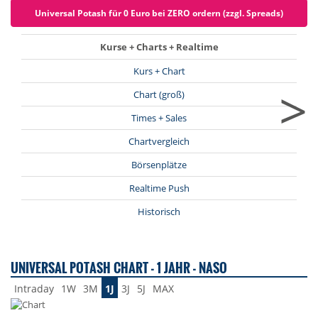
Universal Potash für 0 Euro bei ZERO ordern (zzgl. Spreads)
Kurse + Charts + Realtime
Kurs + Chart
>
Chart (groß)
Times + Sales
Chartvergleich
Börsenplätze
Realtime Push
Historisch
UNIVERSAL POTASH CHART - 1 JAHR - NASO
Intraday
1W
3M
1J
3J
5J
MAX