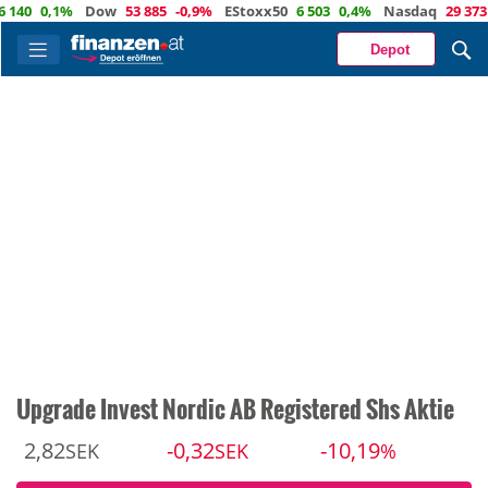
0,1%
Dow
53 885
-0,9%
EStoxx50
6 503
0,4%
Nasdaq
29 373
-0,
Depot
Upgrade Invest Nordic AB Registered Shs Aktie
2,82
-0,32
-10,19
SEK
SEK
%