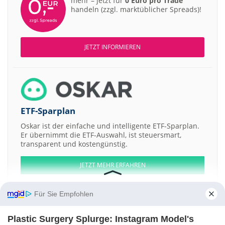
mehr – jetzt für
0 Euro pro Trade
handeln (zzgl. marktüblicher Spreads)!
JETZT INFORMIEREN
ETF-Sparplan
Oskar ist der einfache und intelligente ETF-Sparplan.
Er übernimmt die ETF-Auswahl, ist steuersmart,
transparent und kostengünstig.
JETZT MEHR ERFAHREN
Für Sie Empfohlen
Plastic Surgery Splurge: Instagram Model's
Aktien ATX
DAX
EuroStoxx 50
Dow Jones
NASDAQ 100
Nikkei 225