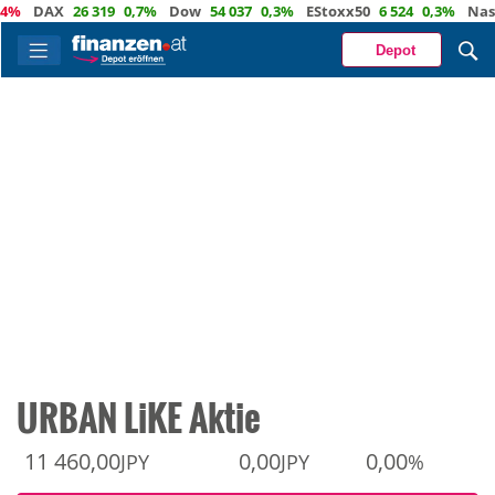
DAX
26 319
0,7%
Dow
54 037
0,3%
EStoxx50
6 524
0,3%
Nasdaq
Depot
URBAN LiKE Aktie
11 460,00
0,00
0,00
JPY
JPY
%