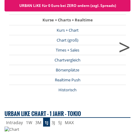
URBAN LiKE für 0 Euro bei ZERO ordern (zzgl. Spreads)
Kurse + Charts + Realtime
Kurs + Chart
>
Chart (groß)
Times + Sales
Chartvergleich
Börsenplätze
Realtime Push
Historisch
URBAN LIKE CHART - 1 JAHR - TOKIO
Intraday
1W
3M
1J
3J
5J
MAX