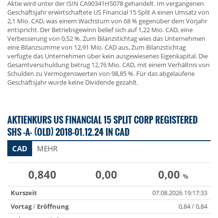
Aktie wird unter der ISIN CA90341H5078 gehandelt. Im vergangenen
Geschäftsjahr erwirtschaftete US Financial 15 Split A einen Umsatz von
2,1 Mio. CAD, was einem Wachstum von 68 % gegenüber dem Vorjahr
entspricht. Der Betriebsgewinn belief sich auf 1,22 Mio. CAD, eine
Verbesserung von 0,52 %. Zum Bilanzstichtag wies das Unternehmen
eine Bilanzsumme von 12,91 Mio. CAD aus. Zum Bilanzstichtag
verfügte das Unternehmen über kein ausgewiesenes Eigenkapital. Die
Gesamtverschuldung betrug 12,76 Mio. CAD, mit einem Verhältnis von
Schulden zu Vermögenswerten von 98,85 %. Für das abgelaufene
Geschäftsjahr wurde keine Dividende gezahlt.
AKTIENKURS US FINANCIAL 15 SPLIT CORP REGISTERED
SHS -A- (OLD) 2018-01.12.24 IN CAD
CAD
MEHR
0,840
0,00
0,00
%
Kurszeit
07.08.2026 19:17:33
Vortag
/
Eröffnung
0,84 / 0,84