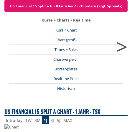
US Financial 15 Split a für 0 Euro bei ZERO ordern (zzgl. Spreads)
Kurse + Charts + Realtime
Kurs + Chart
>
Chart (groß)
Times + Sales
Chartvergleich
Börsenplätze
Realtime Push
Historisch
US FINANCIAL 15 SPLIT A CHART - 1 JAHR - TSX
Intraday
1W
3M
1J
3J
5J
MAX