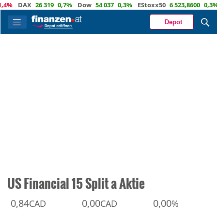
DAX
26 319
0,7%
Dow
54 037
0,3%
EStoxx50
6 523,8600
0,3%
Na
Depot
US Financial 15 Split a Aktie
0,84
0,00
0,00
CAD
CAD
%