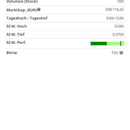
Volumen (Stück)
500
938 116,42
Marktkap. (EUR)
Tageshoch
/
Tagestief
0,84 / 0,84
52 W. Hoch
0,940
52 W. Tief
0,3700
52 W. Perf.
Börse
TSX